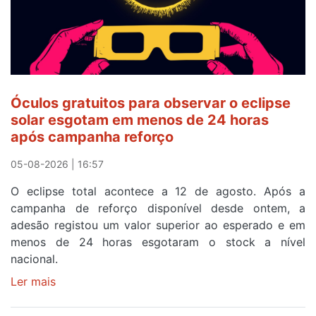
após
ser
o
quarto
a
cruzar
Óculos gratuitos para observar o eclipse
a
solar esgotam em menos de 24 horas
meta
após campanha reforço
em
Sintra
05-08-2026 | 16:57
na
O eclipse total acontece a 12 de agosto. Após a
primeira
campanha de reforço disponível desde ontem, a
etapa
adesão registou um valor superior ao esperado e em
da
menos de 24 horas esgotaram o stock a nível
87ª
nacional.
Volta
a
Ler mais
sobre
Portugal
Óculos
gratuitos