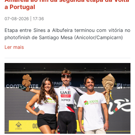
a Portugal
07-08-2026 | 17:36
Etapa entre Sines a Albufeira terminou com vitória no
photofinish de Santiago Mesa (Anicolor/Campicarn)
Ler mais
sobre
Rui
Oliveira
é
sexto
e
continua
de
Camisola
Amarela
ao
fim
da