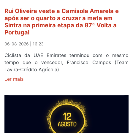
segunda
Rui Oliveira veste a Camisola Amarela e
etapa
após ser o quarto a cruzar a meta em
da
Sintra na primeira etapa da 87ª Volta a
Volta
Portugal
a
Portugal
06-08-2026 | 16:23
Ciclista da UAE Emirates terminou com o mesmo
tempo que o vencedor, Francisco Campos (Team
Tavira-Crédito Agrícola).
Ler mais
sobre
Rui
Oliveira
veste
a
Camisola
Amarela
e