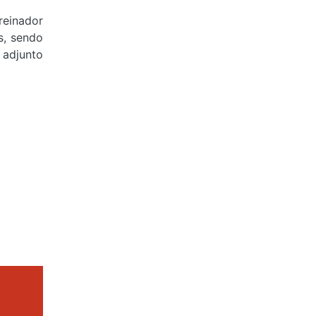
reinador
s, sendo
 adjunto