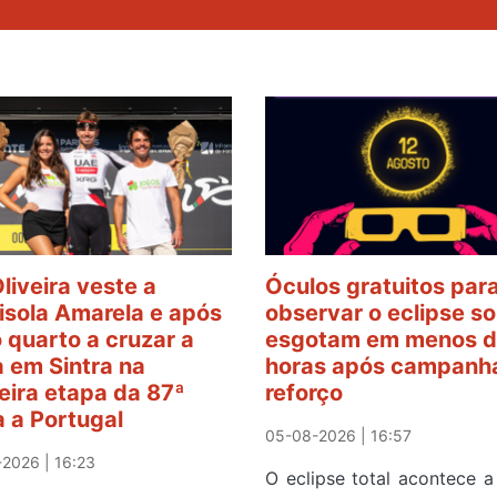
Oliveira veste a
Óculos gratuitos par
sola Amarela e após
observar o eclipse so
o quarto a cruzar a
esgotam em menos d
 em Sintra na
horas após campanh
eira etapa da 87ª
reforço
a a Portugal
05-08-2026 | 16:57
2026 | 16:23
O eclipse total acontece a