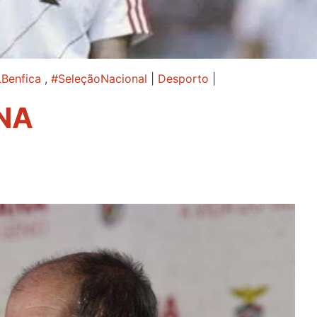
Benfica
,
#SeleçãoNacional
|
Desporto
|
NA