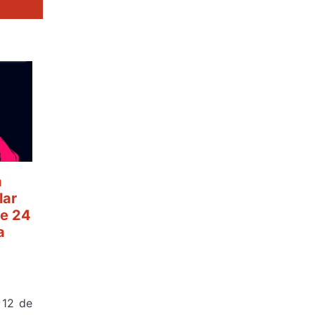
a
lar
e 24
a
 12 de