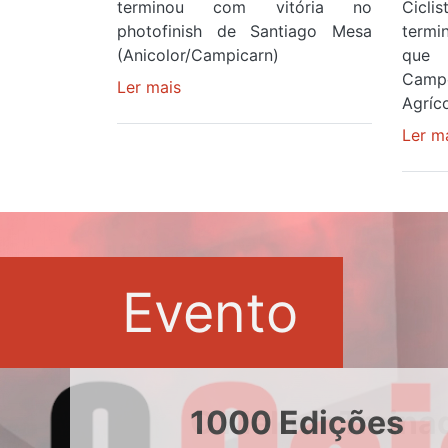
terminou com vitória no
Cicl
photofinish de Santiago Mesa
term
(Anicolor/Campicarn)
que 
Camp
Ler mais
sobre
Agríco
Rui
Oliveira
Ler m
é
sexto
e
continua
de
Camisola
Evento
Amarela
ao
fim
da
segunda
1000 Edições
etapa
da