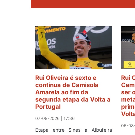
Rui Oliveira é sexto e
Rui 
continua de Camisola
Cami
Amarela ao fim da
ser 
segunda etapa da Volta a
meta
Portugal
prim
Volt
07-08-2026 | 17:36
06-08-
Etapa entre Sines a Albufeira