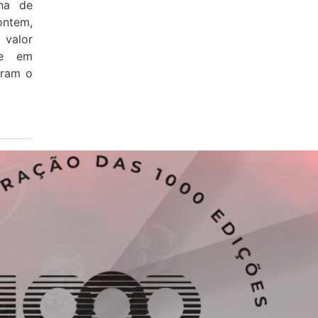
ha de
ontem,
valor
 e em
aram o