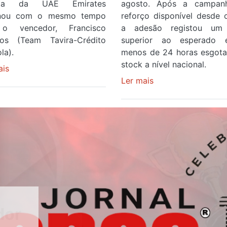
ista da UAE Emirates
agosto. Após a campan
inou com o mesmo tempo
reforço disponível desde 
o vencedor, Francisco
a adesão registou um 
os (Team Tavira-Crédito
superior ao esperado
la).
menos de 24 horas esgot
stock a nível nacional.
ais
sobre
Rui
Ler mais
sobre
Oliveira
Óculos
veste
gratuitos
a
para
Camisola
observar
Amarela
o
e
eclipse
após
solar
ser
esgotam
o
em
quarto
menos
a
de
cruzar
24