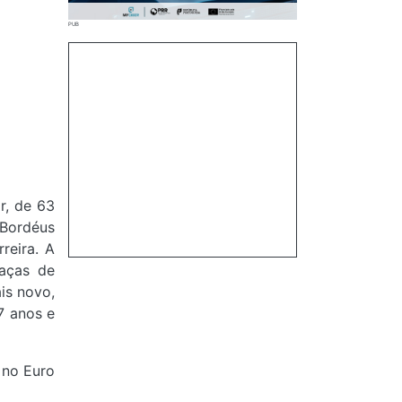
r, de 63
 Bordéus
reira. A
Taças de
is novo,
7 anos e
 no Euro