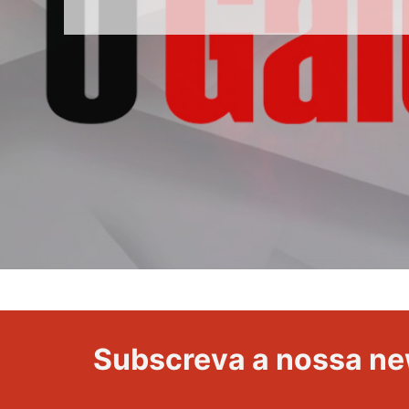
Volta
a
Portugal
Subscreva a nossa ne