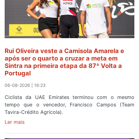
de
Camisola
Amarela
ao
fim
da
segunda
Rui Oliveira veste a Camisola Amarela e
etapa
após ser o quarto a cruzar a meta em
da
Sintra na primeira etapa da 87ª Volta a
Volta
Portugal
a
Portugal
06-08-2026 | 16:23
Ciclista da UAE Emirates terminou com o mesmo
tempo que o vencedor, Francisco Campos (Team
Tavira-Crédito Agrícola).
Ler mais
sobre
Rui
Oliveira