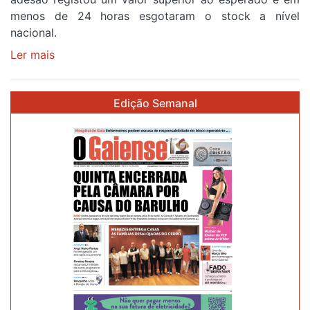
da
menos de 24 horas esgotaram o stock a nível
87ª
nacional.
Volta
a
Ler mais
sobre
Portugal
Óculos
gratuitos
Edição Semanal
para
observar
o
eclipse
solar
esgotam
em
menos
de
24
horas
após
campanha