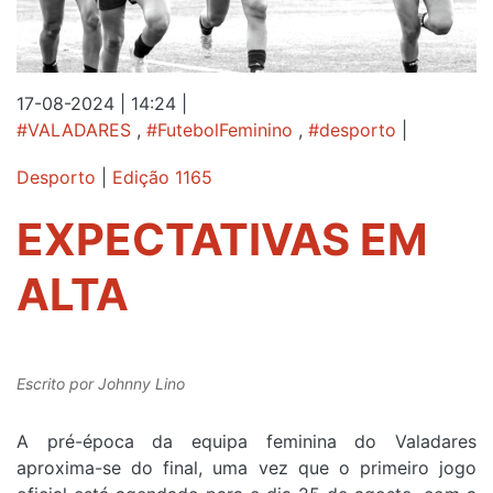
17-08-2024 | 14:24
|
#VALADARES
,
#FutebolFeminino
,
#desporto
|
Desporto
|
Edição 1165
EXPECTATIVAS EM
ALTA
Escrito por
Johnny Lino
A pré-época da equipa feminina do Valadares
aproxima-se do final, uma vez que o primeiro jogo