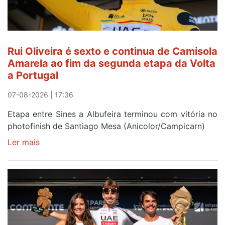
Rui Oliveira é sexto e continua de Camisola
Amarela ao fim da segunda etapa da Volta
a Portugal
07-08-2026 | 17:36
Etapa entre Sines a Albufeira terminou com vitória no
photofinish de Santiago Mesa (Anicolor/Campicarn)
Ler mais
sobre
Rui
Oliveira
é
sexto
e
continua