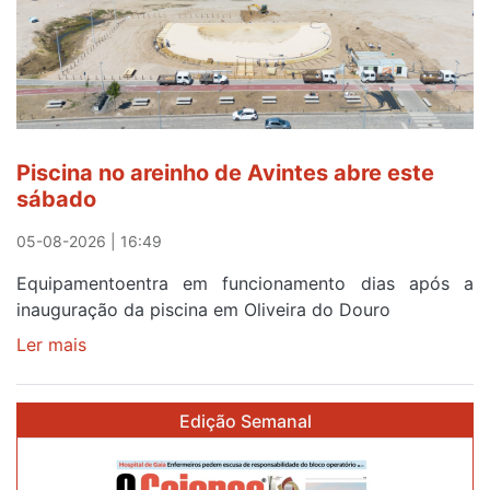
esgotam
em
menos
de
24
horas
Piscina no areinho de Avintes abre este
após
sábado
campanha
reforço
05-08-2026 | 16:49
Equipamentoentra em funcionamento dias após a
inauguração da piscina em Oliveira do Douro
Ler mais
sobre
Piscina
no
Edição Semanal
areinho
de
Avintes