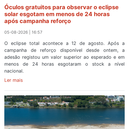
cruzar
Óculos gratuitos para observar o eclipse
a
solar esgotam em menos de 24 horas
meta
após campanha reforço
em
Sintra
05-08-2026 | 16:57
na
O eclipse total acontece a 12 de agosto. Após a
primeira
campanha de reforço disponível desde ontem, a
etapa
adesão registou um valor superior ao esperado e em
da
menos de 24 horas esgotaram o stock a nível
87ª
nacional.
Volta
a
Ler mais
sobre
Portugal
Óculos
gratuitos
para
observar
o
eclipse
solar