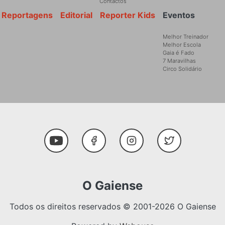
Contactos
Reportagens
Editorial
Reporter Kids
Eventos
Melhor Treinador
Melhor Escola
Gaia é Fado
7 Maravilhas
Circo Solidário
Social Media
Youtube
Facebook
Instagram
Twitter
O Gaiense
Todos os direitos reservados © 2001-2026 O Gaiense