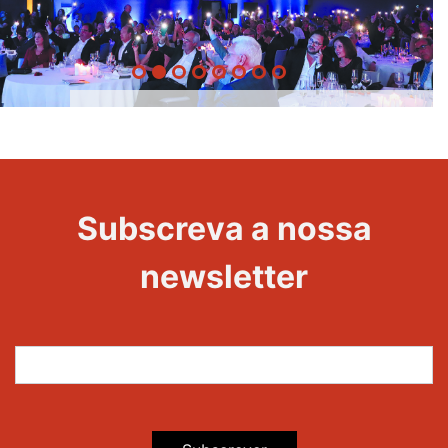
20 Anos -
Evento
22
Subscreva a nossa
Maravilhas
newsletter