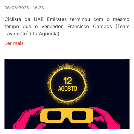
06-08-2026 | 16:23
Ciclista da UAE Emirates terminou com o mesmo
tempo que o vencedor, Francisco Campos (Team
Tavira-Crédito Agrícola).
Ler mais
sobre
Rui
Oliveira
veste
a
Camisola
Amarela
e
após
ser
o
quarto
a