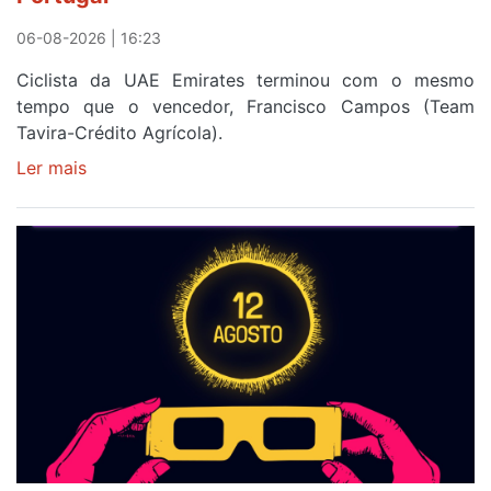
a
Portugal
06-08-2026 | 16:23
Ciclista da UAE Emirates terminou com o mesmo
tempo que o vencedor, Francisco Campos (Team
Tavira-Crédito Agrícola).
Ler mais
sobre
Rui
Oliveira
veste
a
Camisola
Amarela
e
após
ser
o
quarto
a