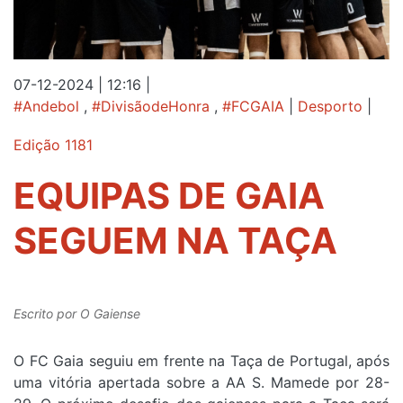
07-12-2024 | 12:16
|
#Andebol
,
#DivisãodeHonra
,
#FCGAIA
|
Desporto
|
Edição 1181
EQUIPAS DE GAIA
SEGUEM NA TAÇA
Escrito por
O Gaiense
O FC Gaia seguiu em frente na Taça de Portugal, após
uma vitória apertada sobre a AA S. Mamede por 28-