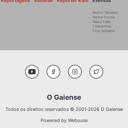
Reportagens
Editorial
Reporter Kids
Eventos
Melhor Treinador
Melhor Escola
Gaia é Fado
7 Maravilhas
Circo Solidário
Social Media
Youtube
Facebook
Instagram
Twitter
O Gaiense
Todos os direitos reservados © 2001-2026 O Gaiense
Powered by
Webouse