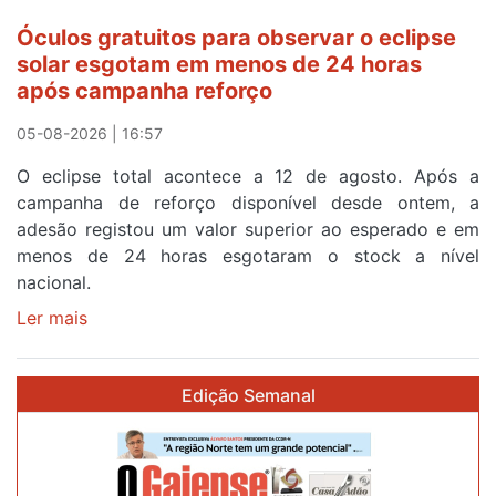
cruzar
Óculos gratuitos para observar o eclipse
a
solar esgotam em menos de 24 horas
meta
após campanha reforço
em
Sintra
05-08-2026 | 16:57
na
O eclipse total acontece a 12 de agosto. Após a
primeira
campanha de reforço disponível desde ontem, a
etapa
adesão registou um valor superior ao esperado e em
da
menos de 24 horas esgotaram o stock a nível
87ª
nacional.
Volta
a
Ler mais
sobre
Portugal
Óculos
gratuitos
Edição Semanal
para
observar
o
eclipse