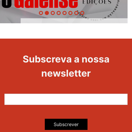
1000
Evento
Edições
Subscreva a nossa
newsletter
Subscrever