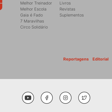
Melhor Treinador
Livros
Melhor Escola
Revistas
Gaia é Fado
Suplementos
7 Maravilhas
Circo Solidário
Reportagens
Editorial
Youtube
Facebook
Instagram
Twitter