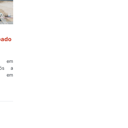
bado
a em
pós a
na em