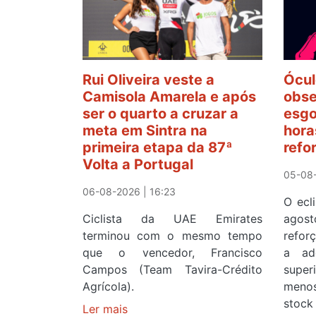
Rui Oliveira veste a
Ócul
Camisola Amarela e após
obse
ser o quarto a cruzar a
esgo
meta em Sintra na
hora
primeira etapa da 87ª
refo
Volta a Portugal
05-08-
06-08-2026 | 16:23
O ecl
Ciclista da UAE Emirates
agos
terminou com o mesmo tempo
refor
que o vencedor, Francisco
a ad
Campos (Team Tavira-Crédito
supe
Agrícola).
menos
stock 
Ler mais
sobre