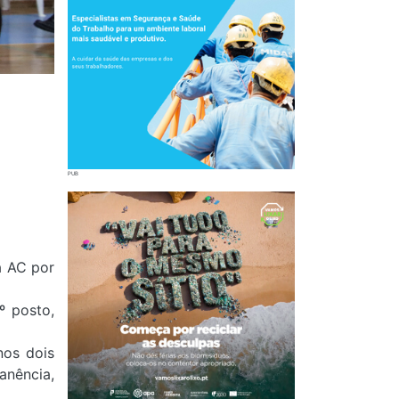
a AC por
º posto,
nos dois
anência,