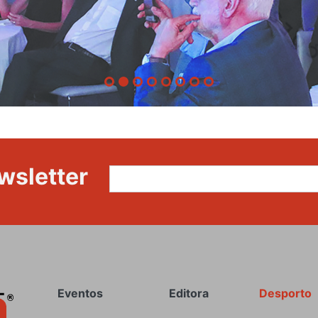
wsletter
Rodapé
Eventos
Editora
Desporto