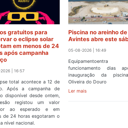
os gratuitos para
Piscina no areinho de
rvar o eclipse solar
Avintes abre este sá
tam em menos de 24
05-08-2026 | 16:49
s após campanha
rço
Equipamentoentr
funcionamento dias a
2026 | 16:57
inauguração da pisci
ipse total acontece a 12 de
Oliveira do Douro
to. Após a campanha de
Ler mais
sobre
ço disponível desde ontem,
Piscina
esão registou um valor
no
rior ao esperado e em
areinho
 de 24 horas esgotaram o
de
a nível nacional.
Avintes