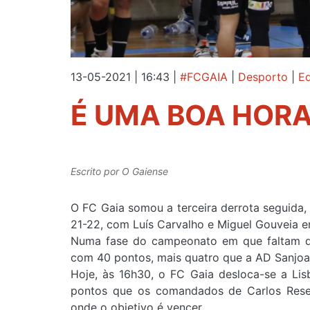
13-05-2021 | 16:43
|
#FCGAIA
|
Desporto
|
Ed
É UMA BOA HORA
Escrito por
O Gaiense
O FC Gaia somou a terceira derrota seguida,
21-22, com Luís Carvalho e Miguel Gouveia 
Numa fase do campeonato em que faltam di
com 40 pontos, mais quatro que a AD Sanjo
Hoje, às 16h30, o FC Gaia desloca-se a Lis
pontos que os comandados de Carlos Resen
onde o objetivo é vencer