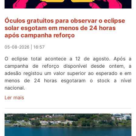
Óculos gratuitos para observar o eclipse
solar esgotam em menos de 24 horas
após campanha reforço
05-08-2026 | 16:57
O eclipse total acontece a 12 de agosto. Após a
campanha de reforço disponível desde ontem, a
adesão registou um valor superior ao esperado e em
menos de 24 horas esgotaram o stock a nível
nacional.
Ler mais
sobre
Óculos
gratuitos
para
observar
o