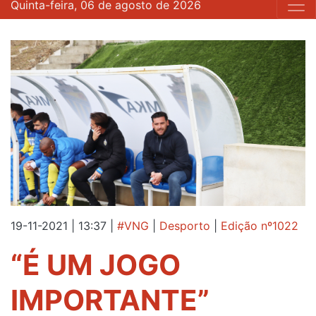
Quinta-feira, 06 de agosto de 2026
19-11-2021 | 13:37
|
#VNG
|
Desporto
|
Edição nº1022
“É UM JOGO
IMPORTANTE”