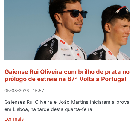
de
Avintes
abre
este
sábado
Gaiense Rui Oliveira com brilho de prata no
prólogo de estreia na 87ª Volta a Portugal
05-08-2026 | 15:57
Gaienses Rui Oliveira e João Martins iniciaram a prova
em Lisboa, na tarde desta quarta-feira
Ler mais
sobre
Gaiense
Rui