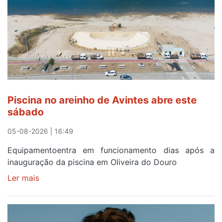
eclipse
solar
esgotam
em
menos
de
24
horas
Piscina no areinho de Avintes abre este
após
sábado
campanha
reforço
05-08-2026 | 16:49
Equipamentoentra em funcionamento dias após a
inauguração da piscina em Oliveira do Douro
Ler mais
sobre
Piscina
no
areinho