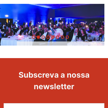
20 Anos -
Evento
22
Subscreva a nossa
Maravilhas
newsletter