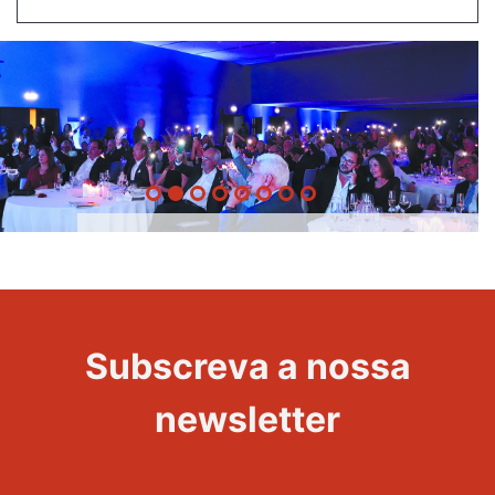
20 Anos -
Evento
22
Subscreva a nossa
Maravilhas
newsletter