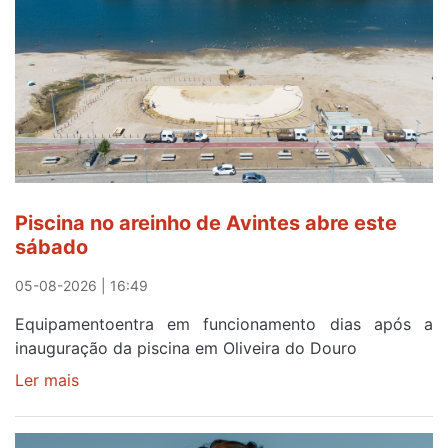
o
eclipse
solar
esgotam
em
menos
de
24
horas
Piscina no areinho de Avintes abre este
após
sábado
campanha
reforço
05-08-2026 | 16:49
Equipamentoentra em funcionamento dias após a
inauguração da piscina em Oliveira do Douro
Ler mais
sobre
Piscina
no