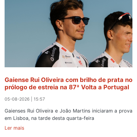
areinho
de
Avintes
abre
este
sábado
Gaiense Rui Oliveira com brilho de prata no
prólogo de estreia na 87ª Volta a Portugal
05-08-2026 | 15:57
Gaienses Rui Oliveira e João Martins iniciaram a prova
em Lisboa, na tarde desta quarta-feira
Ler mais
sobre
Gaiense