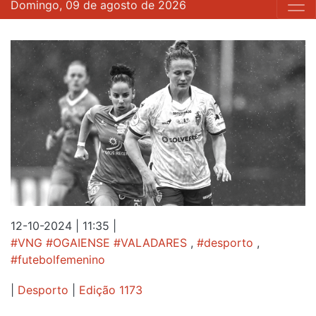
Domingo, 09 de agosto de 2026
12-10-2024 | 11:35
|
#VNG #OGAIENSE #VALADARES
,
#desporto
,
#futebolfemenino
|
Desporto
|
Edição 1173