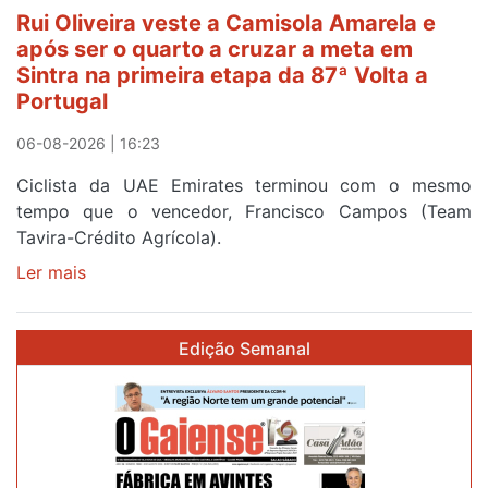
segunda
Rui Oliveira veste a Camisola Amarela e
etapa
após ser o quarto a cruzar a meta em
da
Sintra na primeira etapa da 87ª Volta a
Volta
Portugal
a
Portugal
06-08-2026 | 16:23
Ciclista da UAE Emirates terminou com o mesmo
tempo que o vencedor, Francisco Campos (Team
Tavira-Crédito Agrícola).
Ler mais
sobre
Rui
Oliveira
Edição Semanal
veste
a
Camisola
Amarela
e
após