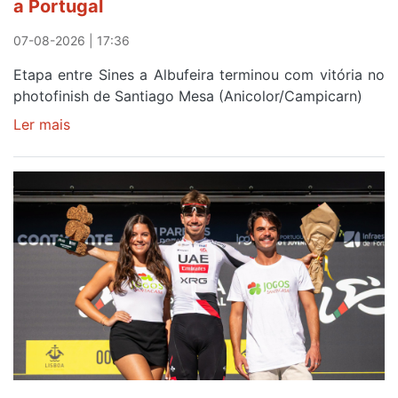
a Portugal
Elvas
07-08-2026 | 17:36
Etapa entre Sines a Albufeira terminou com vitória no
photofinish de Santiago Mesa (Anicolor/Campicarn)
Ler mais
sobre
Rui
Oliveira
é
sexto
e
continua
de
Camisola
Amarela
ao
fim
da