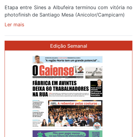
Etapa entre Sines a Albufeira terminou com vitória no
photofinish de Santiago Mesa (Anicolor/Campicarn)
Ler mais
sobre
Rui
Oliveira
Edição Semanal
é
sexto
e
continua
de
Camisola
Amarela
ao
fim
da
segunda
etapa
da