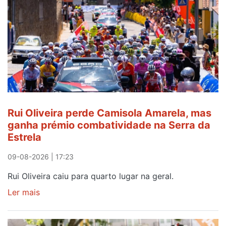
Rui Oliveira perde Camisola Amarela, mas
ganha prémio combatividade na Serra da
Estrela
09-08-2026 | 17:23
Rui Oliveira caiu para quarto lugar na geral.
Ler mais
sobre
Rui
Oliveira