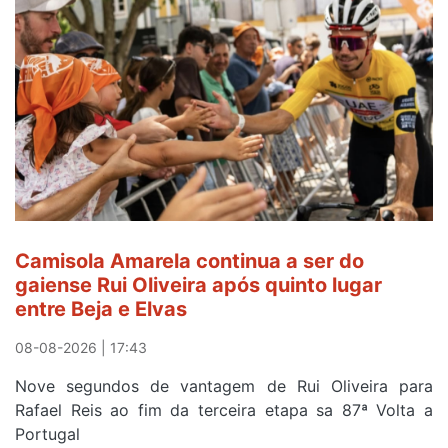
perde
Camisola
Amarela,
mas
ganha
prémio
combatividade
na
Serra
da
Estrela
Camisola Amarela continua a ser do
gaiense Rui Oliveira após quinto lugar
entre Beja e Elvas
08-08-2026 | 17:43
Nove segundos de vantagem de Rui Oliveira para
Rafael Reis ao fim da terceira etapa sa 87ª Volta a
Portugal