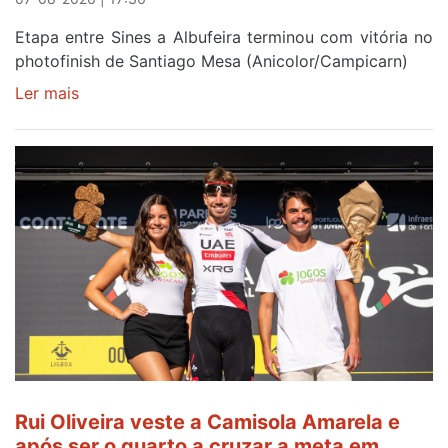
Etapa entre Sines a Albufeira terminou com vitória no
photofinish de Santiago Mesa (Anicolor/Campicarn)
Ler mais
sobre
Rui
Oliveira
é
sexto
e
continua
de
Camisola
Amarela
ao
fim
da
segunda
Rui Oliveira veste a Camisola Amarela e
etapa
após ser o quarto a cruzar a meta em