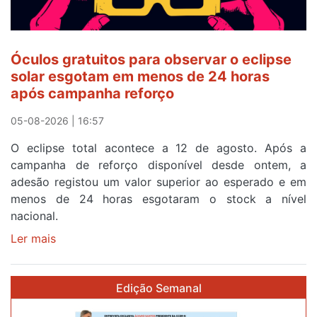
quarto
a
cruzar
Óculos gratuitos para observar o eclipse
a
solar esgotam em menos de 24 horas
meta
após campanha reforço
em
Sintra
05-08-2026 | 16:57
na
O eclipse total acontece a 12 de agosto. Após a
primeira
campanha de reforço disponível desde ontem, a
etapa
adesão registou um valor superior ao esperado e em
da
menos de 24 horas esgotaram o stock a nível
87ª
nacional.
Volta
a
Ler mais
sobre
Portugal
Óculos
gratuitos
Edição Semanal
para
observar