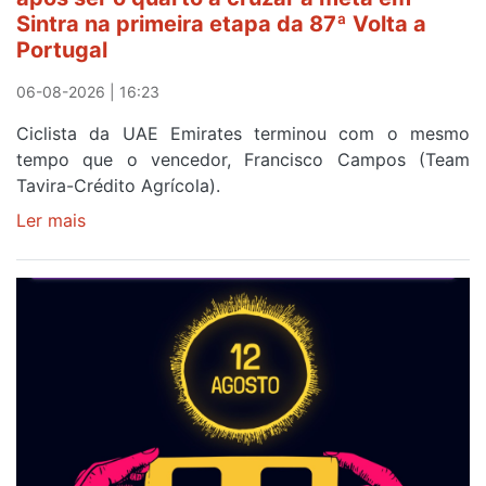
da
Sintra na primeira etapa da 87ª Volta a
Volta
Portugal
a
Portugal
06-08-2026 | 16:23
Ciclista da UAE Emirates terminou com o mesmo
tempo que o vencedor, Francisco Campos (Team
Tavira-Crédito Agrícola).
Ler mais
sobre
Rui
Oliveira
veste
a
Camisola
Amarela
e
após
ser
o