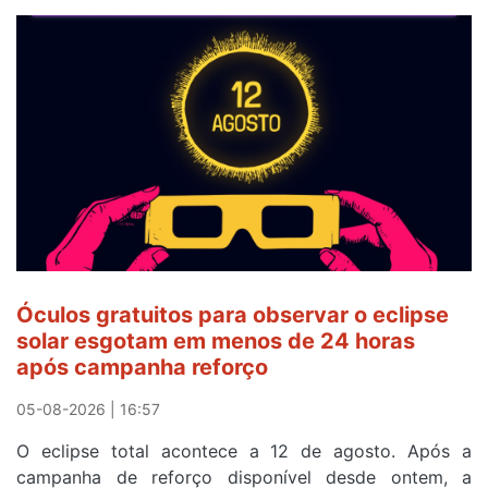
Oliveira
veste
a
Camisola
Amarela
e
após
ser
o
quarto
a
cruzar
Óculos gratuitos para observar o eclipse
a
solar esgotam em menos de 24 horas
meta
após campanha reforço
em
Sintra
05-08-2026 | 16:57
na
O eclipse total acontece a 12 de agosto. Após a
primeira
campanha de reforço disponível desde ontem, a
etapa