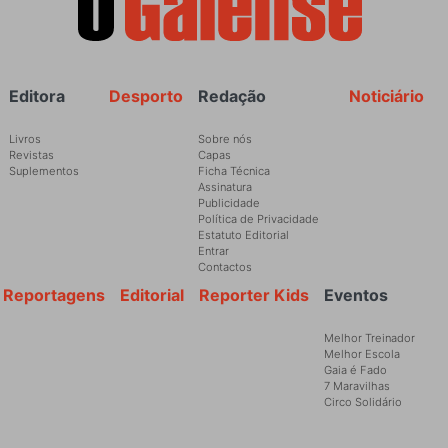
Rodapé
Editora
Desporto
Redação
Noticiário
Livros
Sobre nós
Revistas
Capas
Suplementos
Ficha Técnica
Assinatura
Publicidade
Política de Privacidade
Estatuto Editorial
Entrar
Contactos
Reportagens
Editorial
Reporter Kids
Eventos
Melhor Treinador
Melhor Escola
Gaia é Fado
7 Maravilhas
Circo Solidário