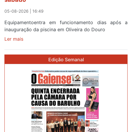
campanha
reforço
05-08-2026 | 16:49
Equipamentoentra em funcionamento dias após a
inauguração da piscina em Oliveira do Douro
Ler mais
sobre
Piscina
no
Edição Semanal
areinho
de
Avintes
abre
este
sábado