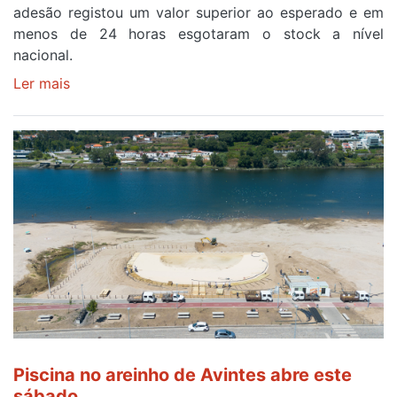
adesão registou um valor superior ao esperado e em
da
menos de 24 horas esgotaram o stock a nível
87ª
nacional.
Volta
a
Ler mais
sobre
Portugal
Óculos
gratuitos
para
observar
o
eclipse
solar
esgotam
em
menos
de
24
horas
Piscina no areinho de Avintes abre este
após
sábado