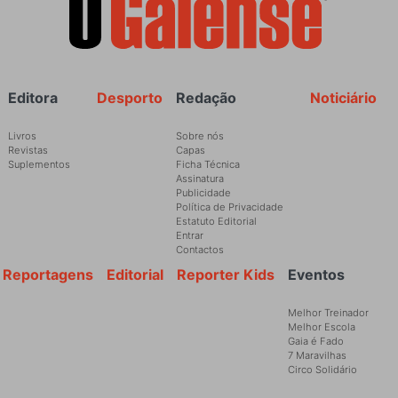
Rodapé
Editora
Desporto
Redação
Noticiário
Livros
Sobre nós
Revistas
Capas
Suplementos
Ficha Técnica
Assinatura
Publicidade
Política de Privacidade
Estatuto Editorial
Entrar
Contactos
Reportagens
Editorial
Reporter Kids
Eventos
Melhor Treinador
Melhor Escola
Gaia é Fado
7 Maravilhas
Circo Solidário