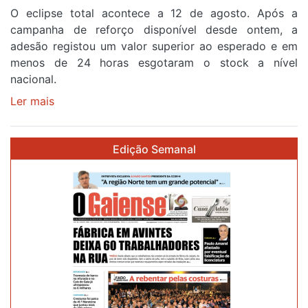
O eclipse total acontece a 12 de agosto. Após a
primeira
campanha de reforço disponível desde ontem, a
etapa
adesão registou um valor superior ao esperado e em
da
menos de 24 horas esgotaram o stock a nível
87ª
nacional.
Volta
a
Ler mais
sobre
Portugal
Óculos
gratuitos
Edição Semanal
para
observar
o
eclipse
solar
esgotam
em
menos
de
24