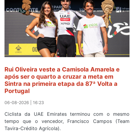
e
continua
de
Camisola
Amarela
ao
fim
da
segunda
Rui Oliveira veste a Camisola Amarela e
etapa
após ser o quarto a cruzar a meta em
da
Sintra na primeira etapa da 87ª Volta a
Volta
Portugal
a
Portugal
06-08-2026 | 16:23
Ciclista da UAE Emirates terminou com o mesmo
tempo que o vencedor, Francisco Campos (Team
Tavira-Crédito Agrícola).