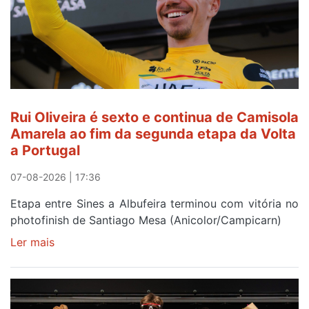
Rui Oliveira é sexto e continua de Camisola
Amarela ao fim da segunda etapa da Volta
a Portugal
07-08-2026 | 17:36
Etapa entre Sines a Albufeira terminou com vitória no
photofinish de Santiago Mesa (Anicolor/Campicarn)
Ler mais
sobre
Rui
Oliveira
é
sexto