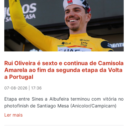
Rui Oliveira é sexto e continua de Camisola
Amarela ao fim da segunda etapa da Volta
a Portugal
07-08-2026 | 17:36
Etapa entre Sines a Albufeira terminou com vitória no
photofinish de Santiago Mesa (Anicolor/Campicarn)
Ler mais
sobre
Rui