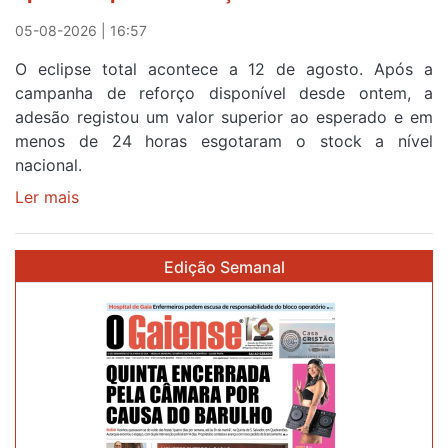
Sintra
05-08-2026 | 16:57
na
O eclipse total acontece a 12 de agosto. Após a
primeira
campanha de reforço disponível desde ontem, a
etapa
adesão registou um valor superior ao esperado e em
da
menos de 24 horas esgotaram o stock a nível
87ª
nacional.
Volta
a
Ler mais
sobre
Portugal
Óculos
gratuitos
Edição Semanal
para
observar
o
eclipse
solar
esgotam
em
menos