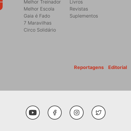
Melhor Treinador
Livros
Melhor Escola
Revistas
Gaia é Fado
Suplementos
7 Maravilhas
Circo Solidário
Reportagens
Editorial
Youtube
Facebook
Instagram
Twitter