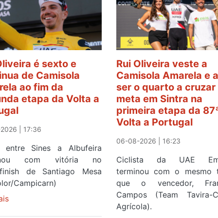
Oliveira é sexto e
Rui Oliveira veste a
inua de Camisola
Camisola Amarela e 
ela ao fim da
ser o quarto a cruzar
nda etapa da Volta a
meta em Sintra na
ugal
primeira etapa da 87
Volta a Portugal
2026 | 17:36
06-08-2026 | 16:23
 entre Sines a Albufeira
inou com vitória no
Ciclista da UAE Emi
finish de Santiago Mesa
terminou com o mesmo 
olor/Campicarn)
que o vencedor, Fran
Campos (Team Tavira-Cr
ais
sobre
Agrícola).
Rui