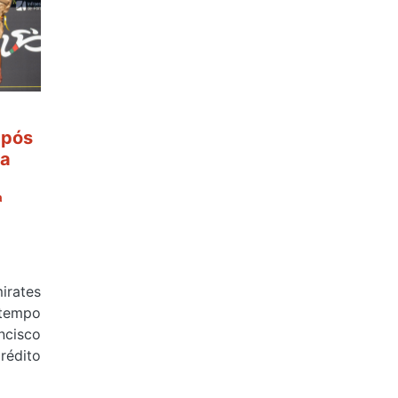
após
 a
ª
rates
tempo
cisco
édito