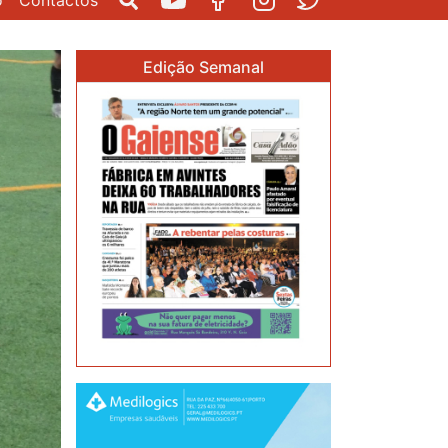
o
Contactos
Pesquisar
Youtube
Facebook
Instagram
Twitter
Edição Semanal