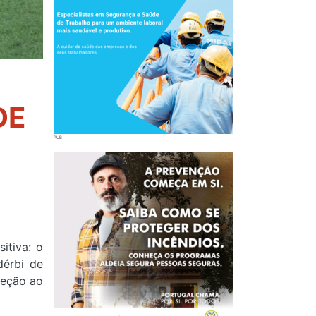
DE
itiva: o
dérbi de
ceção ao