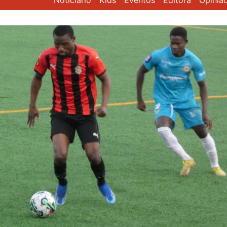
Noticiário
Kids
Eventos
Editora
Opiniã