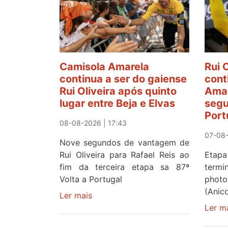
Camisola Amarela
Rui 
continua a ser do gaiense
cont
Rui Oliveira após quinto
Amar
lugar entre Beja e Elvas
segu
Port
08-08-2026 | 17:43
07-08-
Nove segundos de vantagem de
Rui Oliveira para Rafael Reis ao
Etapa
fim da terceira etapa sa 87ª
term
Volta a Portugal
photo
(Anic
Ler mais
sobre
Camisola
Ler m
Amarela