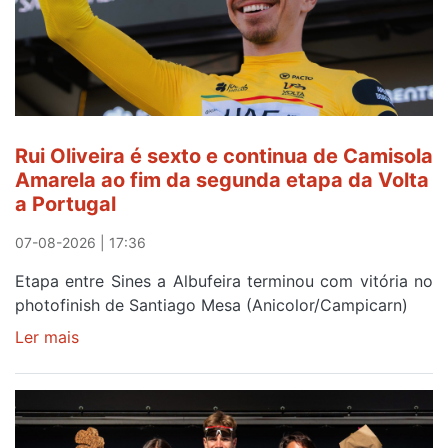
Rui
Oliveira
após
quinto
lugar
entre
Rui Oliveira é sexto e continua de Camisola
Beja
Amarela ao fim da segunda etapa da Volta
e
a Portugal
Elvas
07-08-2026 | 17:36
Etapa entre Sines a Albufeira terminou com vitória no
photofinish de Santiago Mesa (Anicolor/Campicarn)
Ler mais
sobre
Rui
Oliveira
é
sexto