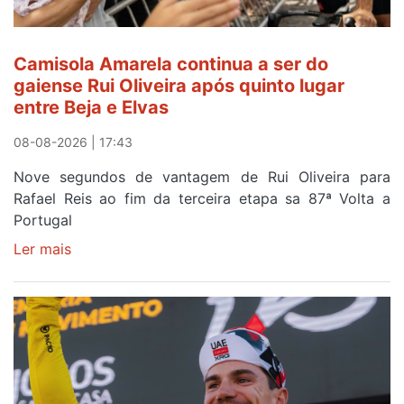
Camisola Amarela continua a ser do
gaiense Rui Oliveira após quinto lugar
entre Beja e Elvas
08-08-2026 | 17:43
Nove segundos de vantagem de Rui Oliveira para
Rafael Reis ao fim da terceira etapa sa 87ª Volta a
Portugal
Ler mais
sobre
Camisola
Amarela
continua
a
ser
do
gaiense