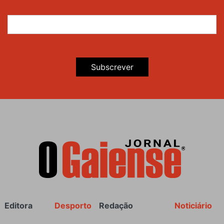
Subscrever
Rodapé
Editora
Desporto
Redação
Noticiário