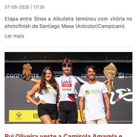
07-08-2026 | 17:36
Etapa entre Sines a Albufeira terminou com vitória no
photofinish de Santiago Mesa (Anicolor/Campicarn)
Ler mais
sobre
Rui
Oliveira
é
sexto
e
continua
de
Camisola
Amarela
ao
fim
da
segunda
Rui Oliveira veste a Camisola Amarela e