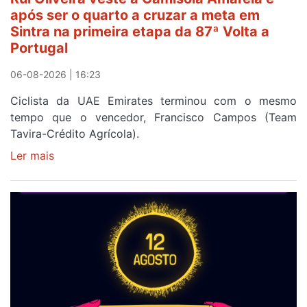
etapa
após ser o quarto a cruzar a meta em
da
Sintra na primeira etapa da 87ª Volta a
Volta
Portugal
a
Portugal
06-08-2026 | 16:23
Ciclista da UAE Emirates terminou com o mesmo
tempo que o vencedor, Francisco Campos (Team
Tavira-Crédito Agrícola).
Ler mais
sobre
Rui
Oliveira
veste
a
Camisola
Amarela
e
após
ser