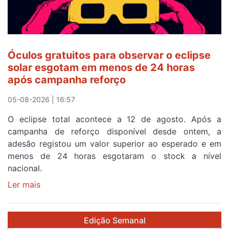
o
quarto
a
cruzar
Óculos gratuitos para observar o eclipse
a
solar esgotam em menos de 24 horas
meta
após campanha reforço
em
Sintra
05-08-2026 | 16:57
na
O eclipse total acontece a 12 de agosto. Após a
primeira
campanha de reforço disponível desde ontem, a
etapa
adesão registou um valor superior ao esperado e em
da
menos de 24 horas esgotaram o stock a nível
87ª
nacional.
Volta
a
Ler mais
sobre
Portugal
Óculos
gratuitos
Edição Semanal
para