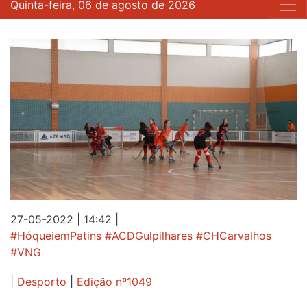
Quinta-feira, 06 de agosto de 2026
27-05-2022 | 14:42
|
#HóqueiemPatins #ACDGulpilhares #CHCarvalhos
#VNG
|
Desporto
|
Edição nº1049