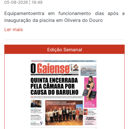
reforço
05-08-2026 | 16:49
Equipamentoentra em funcionamento dias após a
inauguração da piscina em Oliveira do Douro
Ler mais
sobre
Piscina
no
Edição Semanal
areinho
de
Avintes
abre
este
sábado