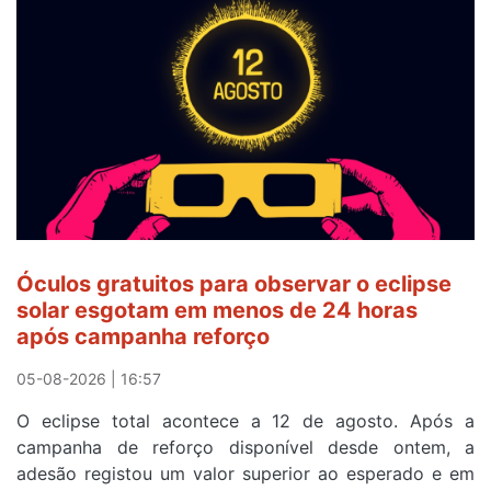
veste
a
Camisola
Amarela
e
após
ser
o
quarto
a
cruzar
Óculos gratuitos para observar o eclipse
a
solar esgotam em menos de 24 horas
meta
após campanha reforço
em
Sintra
05-08-2026 | 16:57
na
O eclipse total acontece a 12 de agosto. Após a
primeira
campanha de reforço disponível desde ontem, a
etapa
adesão registou um valor superior ao esperado e em
da