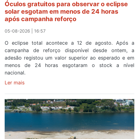
Óculos gratuitos para observar o eclipse
a
solar esgotam em menos de 24 horas
meta
após campanha reforço
em
Sintra
05-08-2026 | 16:57
na
O eclipse total acontece a 12 de agosto. Após a
primeira
campanha de reforço disponível desde ontem, a
etapa
adesão registou um valor superior ao esperado e em
da
menos de 24 horas esgotaram o stock a nível
87ª
nacional.
Volta
a
Ler mais
sobre
Portugal
Óculos
gratuitos
para
observar
o
eclipse
solar