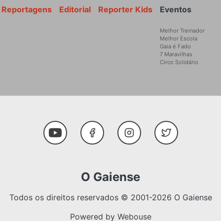
Reportagens
Editorial
Reporter Kids
Eventos
Melhor Treinador
Melhor Escola
Gaia é Fado
7 Maravilhas
Circo Solidário
Social Media
Youtube
Facebook
Instagram
Twitter
O Gaiense
Todos os direitos reservados © 2001-2026 O Gaiense
Powered by
Webouse