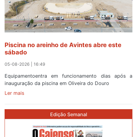
esgotam
em
menos
de
24
horas
Piscina no areinho de Avintes abre este
após
sábado
campanha
reforço
05-08-2026 | 16:49
Equipamentoentra em funcionamento dias após a
inauguração da piscina em Oliveira do Douro
Ler mais
sobre
Piscina
no
Edição Semanal
areinho
de
Avintes
abre