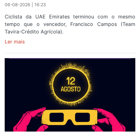
06-08-2026 | 16:23
Ciclista da UAE Emirates terminou com o mesmo
tempo que o vencedor, Francisco Campos (Team
Tavira-Crédito Agrícola).
Ler mais
sobre
Rui
Oliveira
veste
a
Camisola
Amarela
e
após
ser
o
quarto
a
cruzar