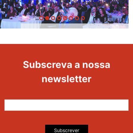
20 Anos -
Evento
22
Subscreva a nossa
Maravilhas
newsletter
Subscrever