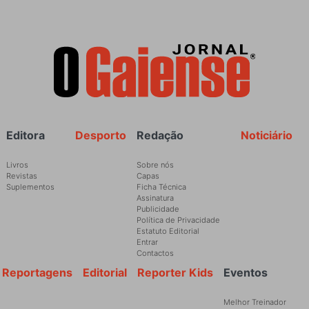
Rodapé
Editora
Desporto
Redação
Noticiário
Livros
Sobre nós
Revistas
Capas
Suplementos
Ficha Técnica
Assinatura
Publicidade
Política de Privacidade
Estatuto Editorial
Entrar
Contactos
Reportagens
Editorial
Reporter Kids
Eventos
Melhor Treinador