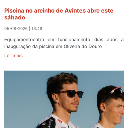
horas
Piscina no areinho de Avintes abre este
após
sábado
campanha
reforço
05-08-2026 | 16:49
Equipamentoentra em funcionamento dias após a
inauguração da piscina em Oliveira do Douro
Ler mais
sobre
Piscina
no
areinho
de
Avintes
abre
este
sábado