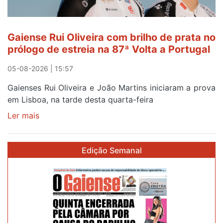
Gaiense Rui Oliveira com brilho de prata no
prólogo de estreia na 87ª Volta a Portugal
05-08-2026 | 15:57
Gaienses Rui Oliveira e João Martins iniciaram a prova
em Lisboa, na tarde desta quarta-feira
Ler mais
sobre
Gaiense
Rui
Edição Semanal
Oliveira
com
brilho
de
prata
no
prólogo