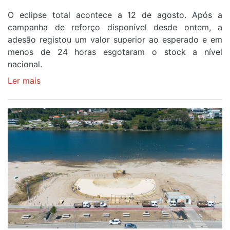
O eclipse total acontece a 12 de agosto. Após a
campanha de reforço disponível desde ontem, a
adesão registou um valor superior ao esperado e em
menos de 24 horas esgotaram o stock a nível
nacional.
Ler mais
sobre
Óculos
gratuitos
para
observar
o
eclipse
solar
esgotam
em
menos
de
24