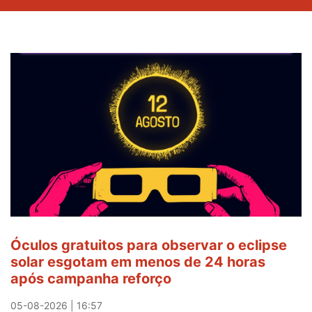
Óculos gratuitos para observar o eclipse
solar esgotam em menos de 24 horas
após campanha reforço
05-08-2026 | 16:57