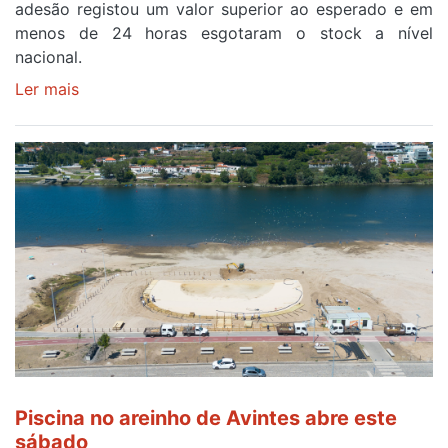
adesão registou um valor superior ao esperado e em
menos de 24 horas esgotaram o stock a nível
nacional.
Ler mais
sobre
Óculos
gratuitos
para
observar
o
eclipse
solar
esgotam
em
menos
de
24
horas
Piscina no areinho de Avintes abre este
após
sábado