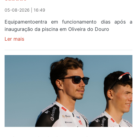
campanha
reforço
05-08-2026 | 16:49
Equipamentoentra em funcionamento dias após a
inauguração da piscina em Oliveira do Douro
Ler mais
sobre
Piscina
no
areinho
de
Avintes
abre
este
sábado