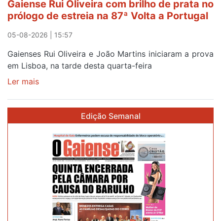
Gaiense Rui Oliveira com brilho de prata no
prólogo de estreia na 87ª Volta a Portugal
05-08-2026 | 15:57
Gaienses Rui Oliveira e João Martins iniciaram a prova
em Lisboa, na tarde desta quarta-feira
Ler mais
sobre
Gaiense
Rui
Edição Semanal
Oliveira
com
brilho
de
prata
no
prólogo
de
estreia