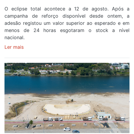
O eclipse total acontece a 12 de agosto. Após a
campanha de reforço disponível desde ontem, a
adesão registou um valor superior ao esperado e em
menos de 24 horas esgotaram o stock a nível
nacional.
Ler mais
sobre
Óculos
gratuitos
para
observar
o
eclipse
solar
esgotam
em
menos
de
24