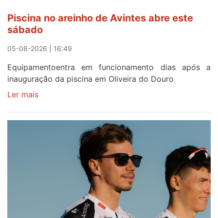
horas
Piscina no areinho de Avintes abre este
após
sábado
campanha
reforço
05-08-2026 | 16:49
Equipamentoentra em funcionamento dias após a
inauguração da piscina em Oliveira do Douro
Ler mais
sobre
Piscina
no
areinho
de
Avintes
abre
este
sábado