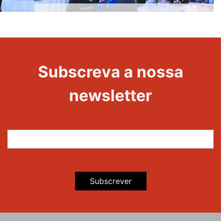
20 Anos -
Evento
22
Subscreva a nossa
Maravilhas
newsletter
Subscrever