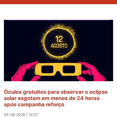
Óculos gratuitos para observar o eclipse
solar esgotam em menos de 24 horas
após campanha reforço
05-08-2026 | 16:57