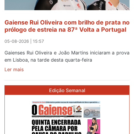
Gaiense Rui Oliveira com brilho de prata no
prólogo de estreia na 87ª Volta a Portugal
05-08-2026 | 15:57
Gaienses Rui Oliveira e João Martins iniciaram a prova
em Lisboa, na tarde desta quarta-feira
Ler mais
sobre
Gaiense
Rui
Edição Semanal
Oliveira
com
brilho
de
prata
no
prólogo