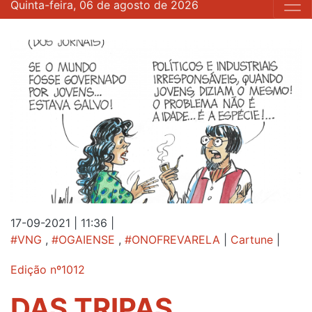
Quinta-feira, 06 de agosto de 2026
17-09-2021 | 11:36
|
#VNG
,
#OGAIENSE
,
#ONOFREVARELA
|
Cartune
|
Edição nº1012
DAS TRIPAS