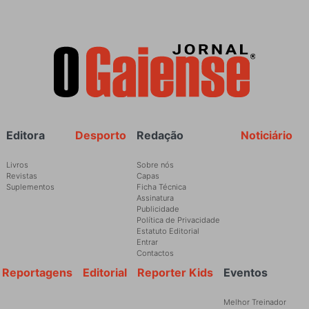
Rodapé
Editora
Desporto
Redação
Noticiário
Livros
Sobre nós
Revistas
Capas
Suplementos
Ficha Técnica
Assinatura
Publicidade
Política de Privacidade
Estatuto Editorial
Entrar
Contactos
Reportagens
Editorial
Reporter Kids
Eventos
Melhor Treinador