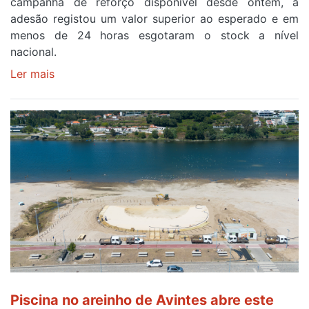
campanha de reforço disponível desde ontem, a
adesão registou um valor superior ao esperado e em
menos de 24 horas esgotaram o stock a nível
nacional.
Ler mais
sobre
Óculos
gratuitos
para
observar
o
eclipse
solar
esgotam
em
menos
de
24
horas
Piscina no areinho de Avintes abre este
após