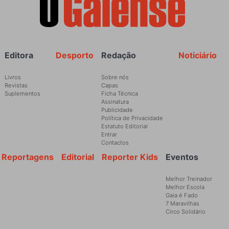
Rodapé
Editora
Desporto
Redação
Noticiário
Livros
Sobre nós
Revistas
Capas
Suplementos
Ficha Técnica
Assinatura
Publicidade
Política de Privacidade
Estatuto Editorial
Entrar
Contactos
Reportagens
Editorial
Reporter Kids
Eventos
Melhor Treinador
Melhor Escola
Gaia é Fado
7 Maravilhas
Circo Solidário