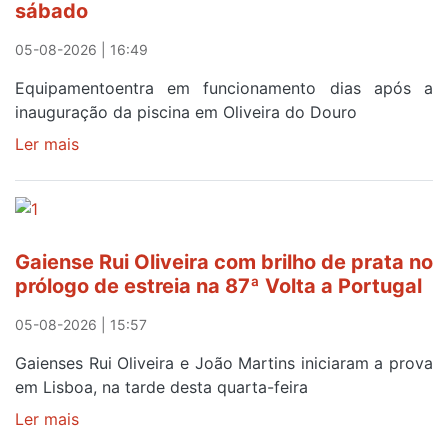
sábado
campanha
reforço
05-08-2026 | 16:49
Equipamentoentra em funcionamento dias após a
inauguração da piscina em Oliveira do Douro
Ler mais
sobre
Piscina
no
areinho
de
Gaiense Rui Oliveira com brilho de prata no
Avintes
prólogo de estreia na 87ª Volta a Portugal
abre
este
05-08-2026 | 15:57
sábado
Gaienses Rui Oliveira e João Martins iniciaram a prova
em Lisboa, na tarde desta quarta-feira
Ler mais
sobre
Gaiense