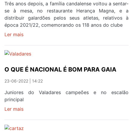
AO
Três anos depois, a família candalense voltou a sentar-
CANDAL
se à mesa, no restaurante Herança Magna, e a
distribuir galardões pelos seus atletas, relativos à
época 2021/22, comemorando os 118 anos do clube
Ler mais
sobre
RESPIROU-
SE
CANDAL
EM
O QUE É NACIONAL É BOM PARA GAIA
NOITE
DE
23-06-2022 | 14:22
PRÉMIOS
Juniores do Valadares campeões e no escalão
principal
Ler mais
sobre
O
QUE
É