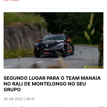
CLUBE
DE
CAÇADORES
DE
REBORDOSA
EM
DESTAQUE
NO
4º
TORNEIO
REGIONAL
DE
PETANCA
SEGUNDO LUGAR PARA O TEAM MANAIA
NO RALI DE MONTELONGO NO SEU
GRUPO
28-06-2022 | 08:41