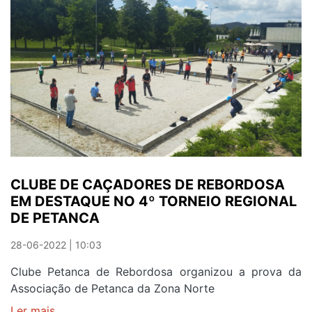
AP
VILA
D'ESTE
COM
TRÊS
MEDALHAS
ESTE
FIM
DE
SEMANA
CLUBE DE CAÇADORES DE REBORDOSA
EM DESTAQUE NO 4º TORNEIO REGIONAL
DE PETANCA
28-06-2022 | 10:03
Clube Petanca de Rebordosa organizou a prova da
Associação de Petanca da Zona Norte
Ler mais
sobre