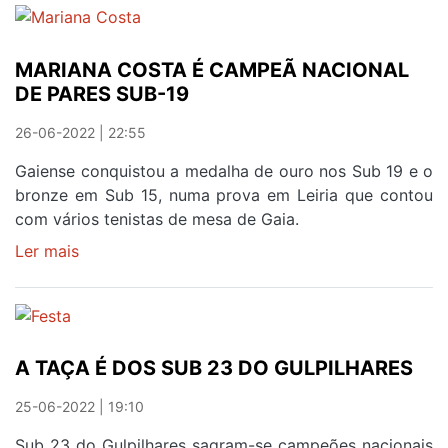
CONTINUA
COMO
MARIANA COSTA É CAMPEÃ NACIONAL
TREINADOR
DE PARES SUB-19
DO
FC
26-06-2022 | 22:55
AVINTES
Gaiense conquistou a medalha de ouro nos Sub 19 e o
bronze em Sub 15, numa prova em Leiria que contou
com vários tenistas de mesa de Gaia.
Ler mais
sobre
MARIANA
COSTA
É
CAMPEÃ
A TAÇA É DOS SUB 23 DO GULPILHARES
NACIONAL
DE
25-06-2022 | 19:10
PARES
SUB-
Sub 23 do Gulpilhares sagram-se campeões nacionais