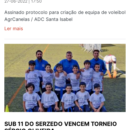
27-06-2022 | 17:50
Assinado protocolo para criação de equipa de voleibol
AgrCanelas / ADC Santa Isabel
Ler mais
sobre
MOTIVOS
DE
CELEBRAÇÃO
A
DOBRAR
EM
CANELAS
SUB 11 DO SERZEDO VENCEM TORNEIO