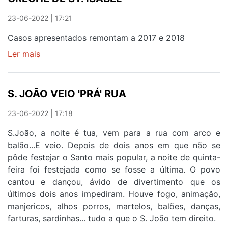
QUE
23-06-2022 | 17:21
TEMOS
DIREITO
Casos apresentados remontam a 2017 e 2018
Ler mais
sobre
PROVAS
CONDENAM
EX-
S. JOÃO VEIO 'PRÁ' RUA
DIRETORA
23-06-2022 | 17:18
DA
CRECHE
S.João, a noite é tua, vem para a rua com arco e
DE
balão...E veio. Depois de dois anos em que não se
ST.
pôde festejar o Santo mais popular, a noite de quinta-
ISABEL
feira foi festejada como se fosse a última. O povo
cantou e dançou, ávido de divertimento que os
últimos dois anos impediram. Houve fogo, animação,
manjericos, alhos porros, martelos, balões, danças,
farturas, sardinhas... tudo a que o S. João tem direito.