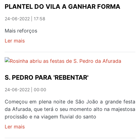
PLANTEL DO VILA A GANHAR FORMA
SUB
23
24-06-2022 | 17:58
ARRANCA
DAQUI
Mais reforços
A
Ler mais
sobre
POUCO
PLANTEL
EM
DO
GULPILHARES
VILA
A
S. PEDRO PARA 'REBENTAR'
GANHAR
FORMA
24-06-2022 | 00:00
Começou em plena noite de São João a grande festa
da Afurada, que terá o seu momento alto na majestosa
procissão e na viagem fluvial do santo
Ler mais
sobre
S.