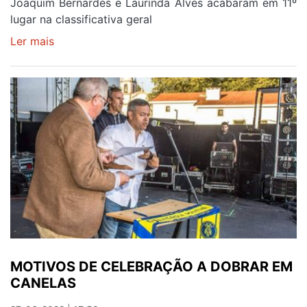
Joaquim Bernardes e Laurinda Alves acabaram em 11º
lugar na classificativa geral
Ler mais
sobre
SEGUNDO
LUGAR
PARA
O
TEAM
MANAIA
NO
RALI
DE
MONTELONGO
NO
SEU
GRUPO
MOTIVOS DE CELEBRAÇÃO A DOBRAR EM
CANELAS