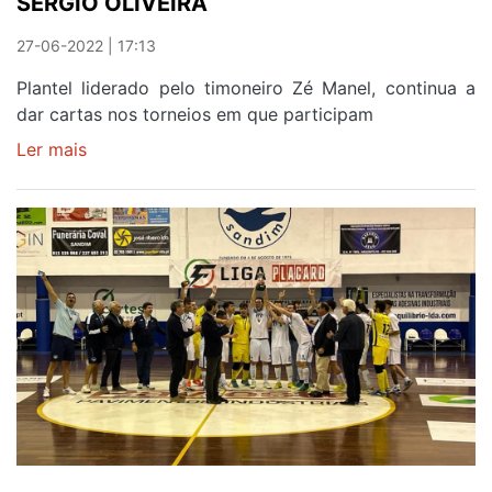
SÉRGIO OLIVEIRA
27-06-2022 | 17:13
Plantel liderado pelo timoneiro Zé Manel, continua a
dar cartas nos torneios em que participam
Ler mais
sobre
SUB
11
DO
SERZEDO
VENCEM
TORNEIO
SÉRGIO
OLIVEIRA