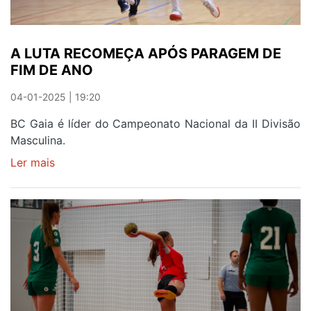
A LUTA RECOMEÇA APÓS PARAGEM DE
FIM DE ANO
04-01-2025 | 19:20
BC Gaia é líder do Campeonato Nacional da II Divisão
Masculina.
Ler mais
sobre
A
LUTA
RECOMEÇA
APÓS
PARAGEM
DE
FIM
DE