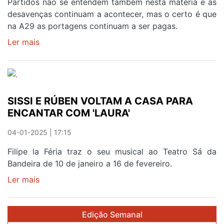
Partidos não se entendem também nesta matéria e as
desavenças continuam a acontecer, mas o certo é que
na A29 as portagens continuam a ser pagas.
Ler mais
sobre
INJUSTIÇA
CHAMADA
EX-
SCUT
SISSI E RÚBEN VOLTAM A CASA PARA
ENCANTAR COM 'LAURA'
04-01-2025 | 17:15
Filipe la Féria traz o seu musical ao Teatro Sá da
Bandeira de 10 de janeiro a 16 de fevereiro.
Ler mais
sobre
SISSI
E
Edição Semanal
RÚBEN