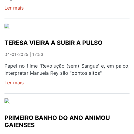
Ler mais
sobre
INICIAR
O
ANO
A
TERESA VIEIRA A SUBIR A PULSO
CANTAR
04-01-2025 | 17:53
Papel no filme 'Revolução (sem) Sangue' e, em palco,
interpretar Manuela Rey são "pontos altos".
Ler mais
sobre
TERESA
VIEIRA
A
SUBIR
PRIMEIRO BANHO DO ANO ANIMOU
A
GAIENSES
PULSO