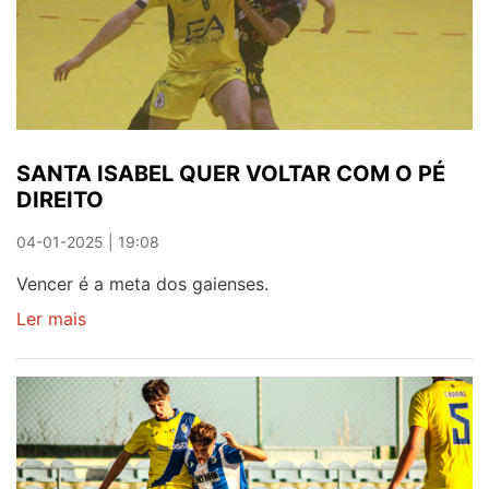
VENCER
FORA
DE
CASA
SANTA ISABEL QUER VOLTAR COM O PÉ
DIREITO
04-01-2025 | 19:08
Vencer é a meta dos gaienses.
Ler mais
sobre
SANTA
ISABEL
QUER
VOLTAR
COM
O