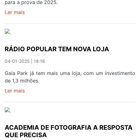
ANOS
para a prova de 2025.
NA
Ler mais
sobre
ILHA
A
HISTÓRIA
DE
SUPERAÇÃO
RÁDIO POPULAR TEM NOVA LOJA
DE
UM
04-01-2025 | 18:16
PAI
QUE
Gaia Park já tem mais uma loja, com um investimento
SE
de 1,3 milhões.
TORNOU
Ler mais
sobre
NUM
RÁDIO
IRONMAN
POPULAR
TEM
NOVA
ACADEMIA DE FOTOGRAFIA A RESPOSTA
LOJA
QUE PRECISA