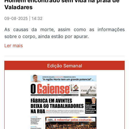
Homem encontrado sem vida na praia de
Valadares
09-08-2025 | 14:32
As causas da morte, assim como as informações
sobre o corpo, ainda estão por apurar.
Ler mais
sobre
Homem
encontrado
Edição Semanal
sem
vida
na
praia
de
Valadares