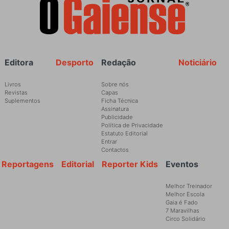
Rodapé
Editora
Desporto
Redação
Noticiário
Livros
Sobre nós
Revistas
Capas
Suplementos
Ficha Técnica
Assinatura
Publicidade
Política de Privacidade
Estatuto Editorial
Entrar
Contactos
Reportagens
Editorial
Reporter Kids
Eventos
Melhor Treinador
Melhor Escola
Gaia é Fado
7 Maravilhas
Circo Solidário