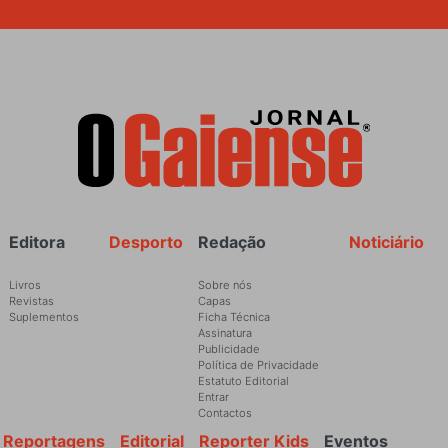
Rodapé
Editora
Desporto
Redação
Noticiário
Livros
Sobre nós
Revistas
Capas
Suplementos
Ficha Técnica
Assinatura
Publicidade
Política de Privacidade
Estatuto Editorial
Entrar
Contactos
Reportagens
Editorial
Reporter Kids
Eventos