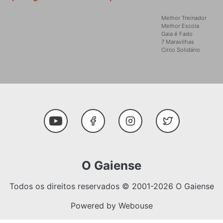
Melhor Treinador
Melhor Escola
Gaia é Fado
7 Maravilhas
Circo Solidário
Social Media
Youtube
Facebook
Instagram
Twitter
O Gaiense
Todos os direitos reservados © 2001-2026 O Gaiense
Powered by
Webouse