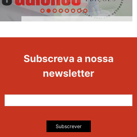
1000
Edições
Evento
Subscreva a nossa
newsletter
Subscrever