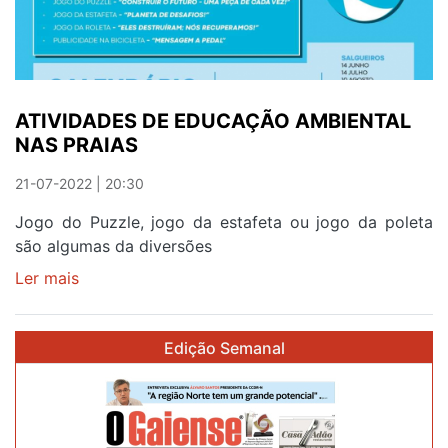
DE
MIRAMAR
E
SENHOR
DA
ATIVIDADES DE EDUCAÇÃO AMBIENTAL
PEDRA
NAS PRAIAS
21-07-2022 | 20:30
Jogo do Puzzle, jogo da estafeta ou jogo da poleta
são algumas da diversões
Ler mais
sobre
ATIVIDADES
DE
Edição Semanal
EDUCAÇÃO
AMBIENTAL
NAS
PRAIAS