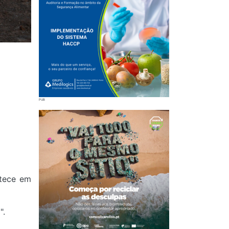
ntece em
".