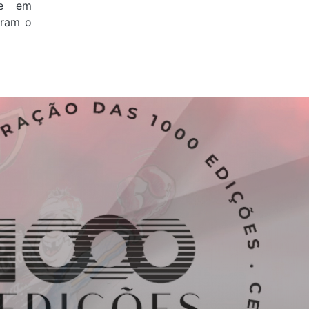
 e em
aram o