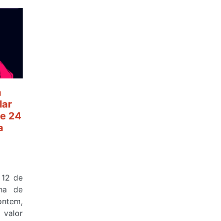
a
lar
e 24
a
 12 de
ha de
ontem,
valor