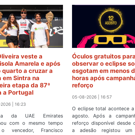
Oliveira veste a
Óculos gratuitos par
sola Amarela e após
observar o eclipse so
o quarto a cruzar a
esgotam em menos d
 em Sintra na
horas após campanh
eira etapa da 87ª
reforço
a a Portugal
05-08-2026 | 16:57
2026 | 16:23
O eclipse total acontece a
ista da UAE Emirates
agosto. Após a campan
inou com o mesmo tempo
reforço disponível desde 
o vencedor, Francisco
a adesão registou um 