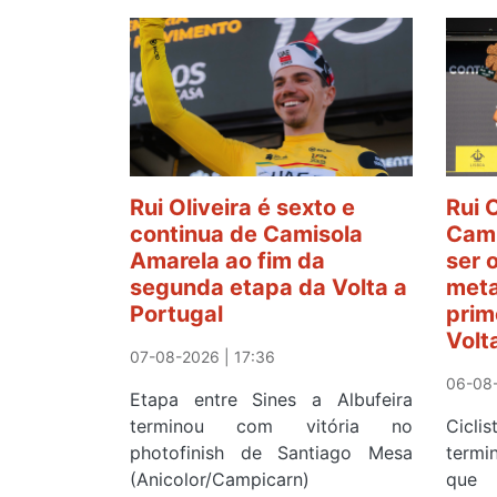
Rui Oliveira é sexto e
Rui 
continua de Camisola
Cami
Amarela ao fim da
ser 
segunda etapa da Volta a
meta
Portugal
prim
Volt
07-08-2026 | 17:36
06-08-
Etapa entre Sines a Albufeira
terminou com vitória no
Cicl
photofinish de Santiago Mesa
term
(Anicolor/Campicarn)
que 