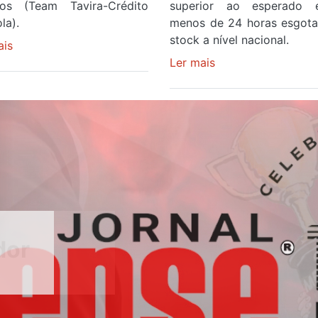
os (Team Tavira-Crédito
superior ao esperado
la).
menos de 24 horas esgot
stock a nível nacional.
ais
sobre
Rui
Ler mais
sobre
Oliveira
Óculos
veste
gratuitos
a
para
Camisola
observar
Amarela
o
e
eclipse
após
solar
ser
esgotam
o
em
quarto
menos
a
de
cruzar
24
a
horas
meta
após