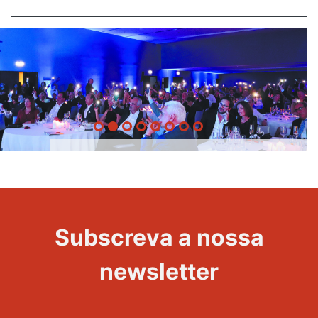
20 Anos -
Evento
22
Subscreva a nossa
Maravilhas
newsletter