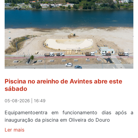
para
observar
o
eclipse
solar
esgotam
em
menos
de
24
horas
Piscina no areinho de Avintes abre este
após
sábado
campanha
reforço
05-08-2026 | 16:49
Equipamentoentra em funcionamento dias após a
inauguração da piscina em Oliveira do Douro
Ler mais
sobre
Piscina