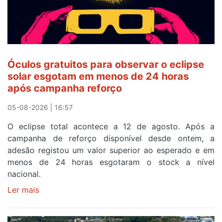
ser
o
quarto
a
cruzar
Óculos gratuitos para observar o eclipse
a
solar esgotam em menos de 24 horas
meta
após campanha reforço
em
Sintra
05-08-2026 | 16:57
na
O eclipse total acontece a 12 de agosto. Após a
primeira
campanha de reforço disponível desde ontem, a
etapa
adesão registou um valor superior ao esperado e em
da
menos de 24 horas esgotaram o stock a nível
87ª
nacional.
Volta
a
Ler mais
sobre
Portugal
Óculos
gratuitos