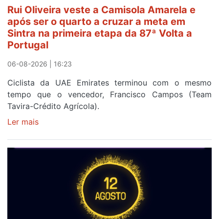
Rui Oliveira veste a Camisola Amarela e
após ser o quarto a cruzar a meta em
Sintra na primeira etapa da 87ª Volta a
Portugal
06-08-2026 | 16:23
Ciclista da UAE Emirates terminou com o mesmo
tempo que o vencedor, Francisco Campos (Team
Tavira-Crédito Agrícola).
Ler mais
sobre
Rui
Oliveira
veste
a
Camisola
Amarela
e
após