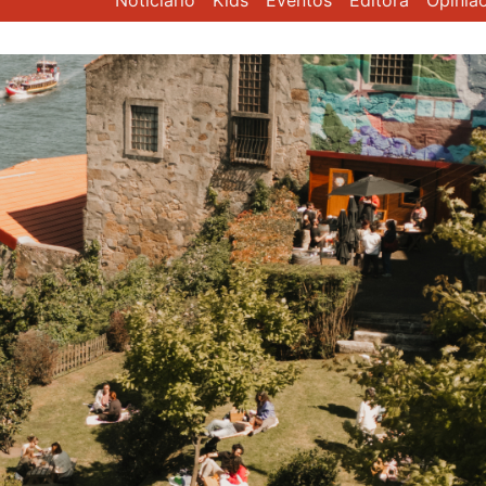
Noticiário
Kids
Eventos
Editora
Opiniã