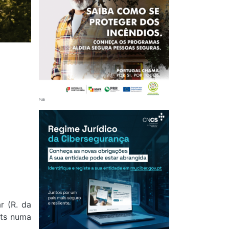
r (
R. da
ets numa