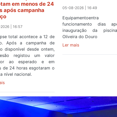
tam em menos de 24
05-08-2026 | 16:49
s após campanha
rço
Equipamentoentr
funcionamento dias a
2026 | 16:57
inauguração da pisci
ipse total acontece a 12 de
Oliveira do Douro
to. Após a campanha de
Ler mais
sobre
ço disponível desde ontem,
Piscina
esão registou um valor
no
rior ao esperado e em
areinho
 de 24 horas esgotaram o
de
a nível nacional.
Avintes
ais
sobre
abre
Óculos
este
gratuitos
sábado
para
observar
o