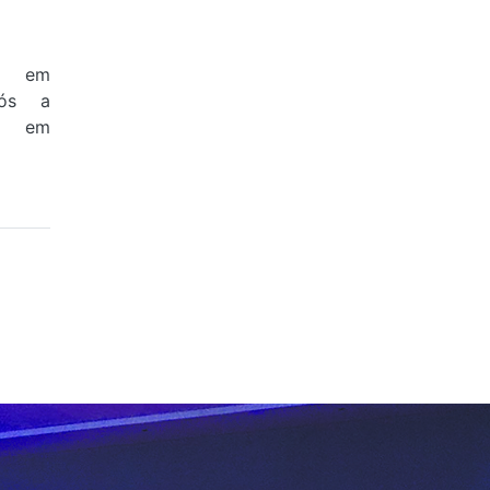
a em
pós a
na em