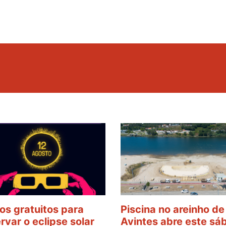
os gratuitos para
Piscina no areinho de
rvar o eclipse solar
Avintes abre este sá