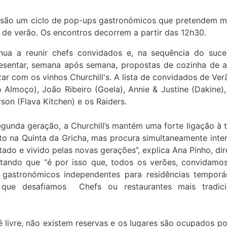
, são um ciclo de pop-ups gastronómicos que pretendem m
de verão. Os encontros decorrem a partir das 12h30.
tinua a reunir chefs convidados e, na sequência do suc
presentar, semana após semana, propostas de cozinha de 
r com os vinhos Churchill's. A lista de convidados de Ver
o Almoço), João Ribeiro (Goela), Annie & Justine (Dakine),
son (Flava Kitchen) e os Raiders.
gunda geração, a Churchill’s mantém uma forte ligação à t
to na Quinta da Gricha, mas procura simultaneamente inter
ado e vivido pelas novas gerações”, explica Ana Pinho, dir
entando que “é por isso que, todos os verões, convidamo
gastronómicos independentes para residências temporá
 que desafiamos Chefs ou restaurantes mais tradici
é livre, não existem reservas e os lugares são ocupados p