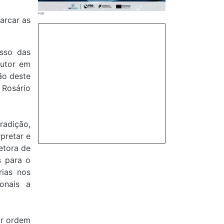
arcar as
esso das
autor em
ão deste
 Rosário
radição,
pretar e
etora de
s para o
rias nos
onais a
or ordem