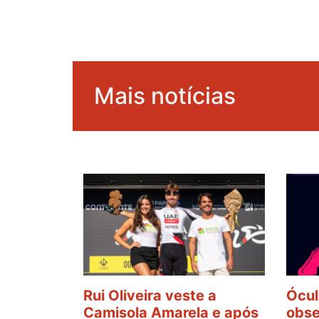
Mais notícias
Rui Oliveira veste a
Ócul
Camisola Amarela e após
obse