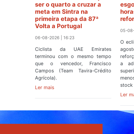
ser o quarto a cruzar a
esgo
meta em Sintra na
hora
primeira etapa da 87ª
refo
Volta a Portugal
05-08-
06-08-2026 | 16:23
O ecl
Ciclista da UAE Emirates
agos
terminou com o mesmo tempo
refor
que o vencedor, Francisco
a ad
Campos (Team Tavira-Crédito
supe
Agrícola).
menos
stock 
Ler mais
sobre
Rui
Ler m
Oliveira
veste
a
Camisola
Amarela