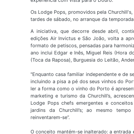
experiência com vista para o Douro.
Os Lodge Pops, promovidos pela Churchill's
tardes de sábado, no arranque da temporada 
A iniciativa, que decorre desde abril, con
edições Air Invictus e São João, volta a a
formato de petiscos, pensadas para harmoniza
ano inclui Edgar e Inês, Miguel Reis (Hora d
(Toca da Raposa), Burguesia do Leitão, Ander
"Enquanto casa familiar independente e de se
incluindo a pisa a pé dos seus vinhos do Por
ler a forma como o vinho do Porto é apresent
marketing e turismo da Churchill’s, acresc
Lodge Pops chefs emergentes e conceitos 
jardins da Churchill’s; ao mesmo tempo
reinventarem-se”.
O conceito mantém-se inalterado: a entrada 