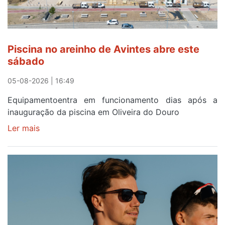
menos
de
24
horas
Piscina no areinho de Avintes abre este
após
sábado
campanha
reforço
05-08-2026 | 16:49
Equipamentoentra em funcionamento dias após a
inauguração da piscina em Oliveira do Douro
Ler mais
sobre
Piscina
no
areinho
de
Avintes
abre
este
sábado