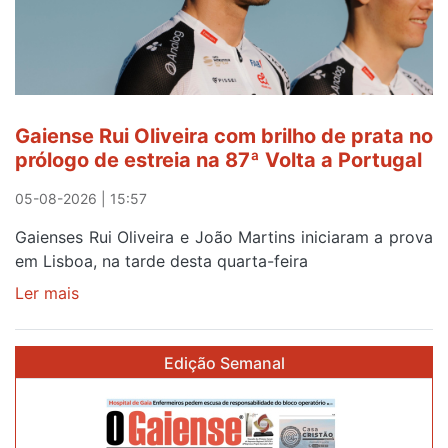
Gaiense Rui Oliveira com brilho de prata no
prólogo de estreia na 87ª Volta a Portugal
05-08-2026 | 15:57
Gaienses Rui Oliveira e João Martins iniciaram a prova
em Lisboa, na tarde desta quarta-feira
Ler mais
sobre
Gaiense
Rui
Edição Semanal
Oliveira
com
brilho
de