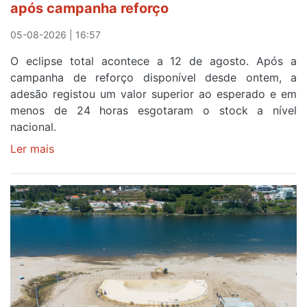
após campanha reforço
05-08-2026 | 16:57
O eclipse total acontece a 12 de agosto. Após a
campanha de reforço disponível desde ontem, a
adesão registou um valor superior ao esperado e em
menos de 24 horas esgotaram o stock a nível
nacional.
Ler mais
sobre
Óculos
gratuitos
para
observar
o
eclipse
solar
esgotam
em