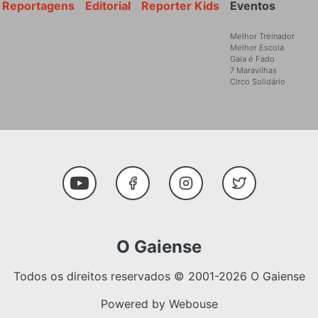
Reportagens
Editorial
Reporter Kids
Eventos
Melhor Treinador
Melhor Escola
Gaia é Fado
7 Maravilhas
Circo Solidário
Social Media
Youtube
Facebook
Instagram
Twitter
O Gaiense
Todos os direitos reservados © 2001-2026 O Gaiense
Powered by
Webouse