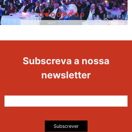
20 Anos -
Evento
22
Subscreva a nossa
Maravilhas
newsletter
Subscrever