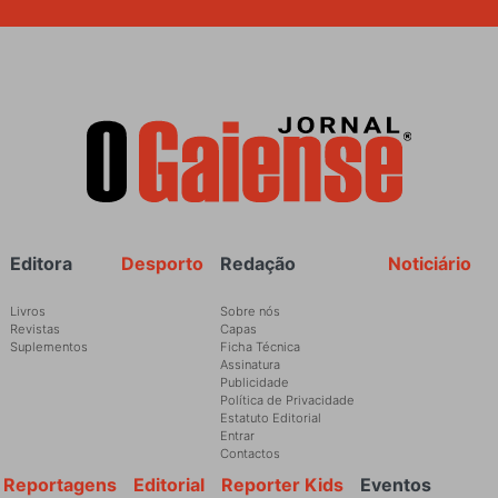
Rodapé
Editora
Desporto
Redação
Noticiário
Livros
Sobre nós
Revistas
Capas
Suplementos
Ficha Técnica
Assinatura
Publicidade
Política de Privacidade
Estatuto Editorial
Entrar
Contactos
Reportagens
Editorial
Reporter Kids
Eventos