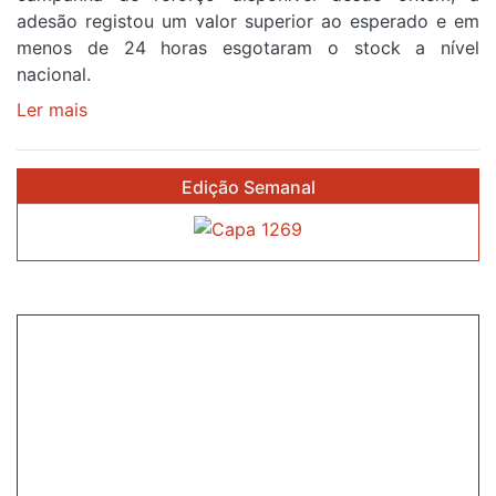
a
adesão registou um valor superior ao esperado e em
cruzar
menos de 24 horas esgotaram o stock a nível
a
nacional.
meta
Ler mais
sobre
em
Óculos
Sintra
gratuitos
na
Edição Semanal
para
primeira
observar
etapa
o
da
eclipse
87ª
solar
Volta
esgotam
a
em
Portugal
menos
de
24
horas
após