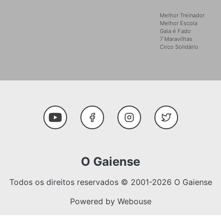
Melhor Treinador
Melhor Escola
Gaia é Fado
7 Maravilhas
Circo Solidário
Social Media
Youtube
Facebook
Instagram
Twitter
O Gaiense
Todos os direitos reservados © 2001-2026 O Gaiense
Powered by
Webouse