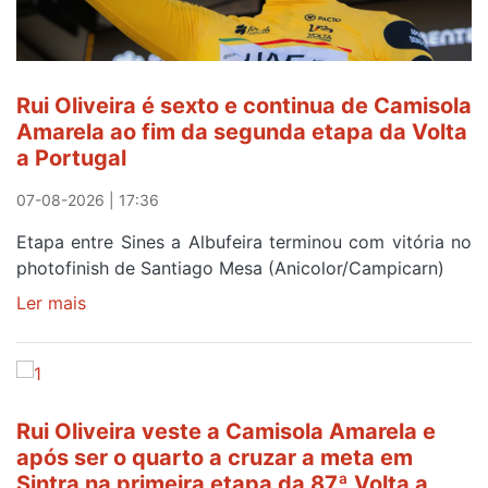
Rui Oliveira é sexto e continua de Camisola
Amarela ao fim da segunda etapa da Volta
a Portugal
07-08-2026 | 17:36
Etapa entre Sines a Albufeira terminou com vitória no
photofinish de Santiago Mesa (Anicolor/Campicarn)
Ler mais
sobre
Rui
Oliveira
é
sexto
Rui Oliveira veste a Camisola Amarela e
e
após ser o quarto a cruzar a meta em
continua
Sintra na primeira etapa da 87ª Volta a
de