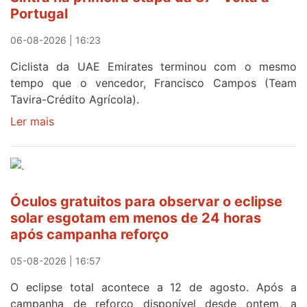
Portugal
Camisola
Amarela
06-08-2026 | 16:23
ao
fim
Ciclista da UAE Emirates terminou com o mesmo
da
tempo que o vencedor, Francisco Campos (Team
segunda
Tavira-Crédito Agrícola).
etapa
Ler mais
sobre
da
Rui
Volta
Oliveira
a
veste
Portugal
a
Óculos gratuitos para observar o eclipse
Camisola
solar esgotam em menos de 24 horas
Amarela
após campanha reforço
e
após
05-08-2026 | 16:57
ser
o
O eclipse total acontece a 12 de agosto. Após a
quarto
campanha de reforço disponível desde ontem, a