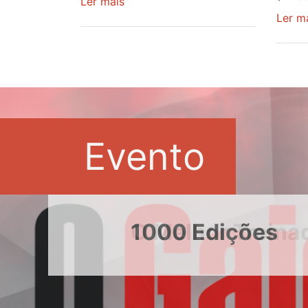
Ler mais
sobre
Camisola
Ler m
Amarela
continua
a
ser
do
gaiense
Rui
Evento
Oliveira
após
quinto
lugar
entre
1000 Edições
Beja
e
Elvas