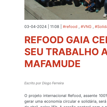
03-04-2024 | 11:08
|
#refood
,
#VNG
,
#Solid
REFOOD GAIA CE
SEU TRABALHO A 
MAFAMUDE
Escrito por
Diogo Ferreira
O projeto internacional Refood, assente 100%
gerar uma economia circular e solidária, se