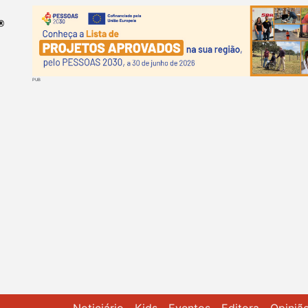
Passar
para
o
conteúdo
principal
Navegação principal