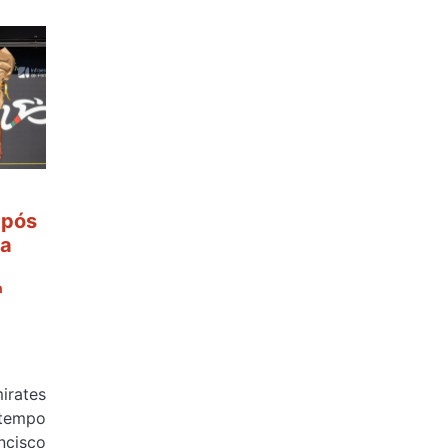
após
 a
ª
rates
tempo
cisco