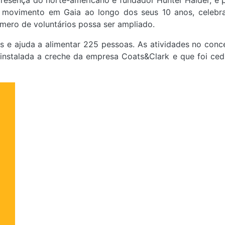
 presença do norte-americano e fundador Hunter Halder, e
 movimento em Gaia ao longo dos seus 10 anos, celeb
úmero de voluntários possa ser ampliado.
s e ajuda a
alimentar 225 pessoas. As atividades no con
 instalada a creche da empresa Coats&Clark e que foi ced