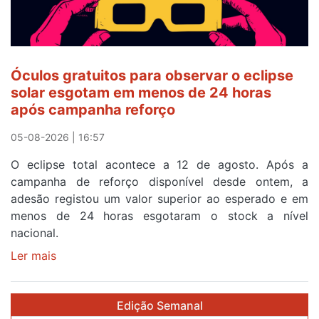
o
quarto
a
cruzar
Óculos gratuitos para observar o eclipse
a
solar esgotam em menos de 24 horas
meta
após campanha reforço
em
Sintra
05-08-2026 | 16:57
na
O eclipse total acontece a 12 de agosto. Após a
primeira
campanha de reforço disponível desde ontem, a
etapa
adesão registou um valor superior ao esperado e em
da
menos de 24 horas esgotaram o stock a nível
87ª
nacional.
Volta
a
Ler mais
sobre
Portugal
Óculos
gratuitos
Edição Semanal
para