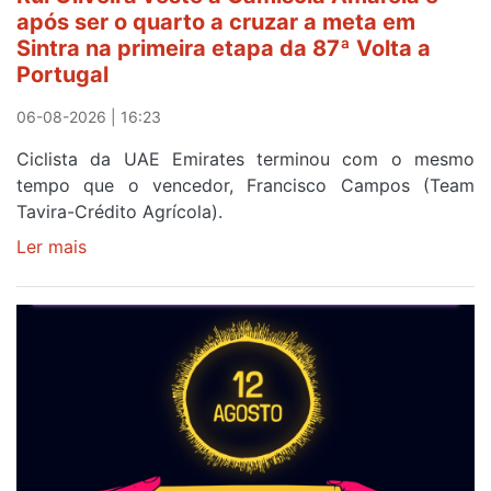
etapa
após ser o quarto a cruzar a meta em
da
Sintra na primeira etapa da 87ª Volta a
Volta
Portugal
a
Portugal
06-08-2026 | 16:23
Ciclista da UAE Emirates terminou com o mesmo
tempo que o vencedor, Francisco Campos (Team
Tavira-Crédito Agrícola).
Ler mais
sobre
Rui
Oliveira
veste
a
Camisola
Amarela
e
após
ser