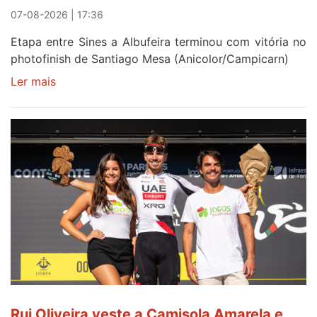
07-08-2026 | 17:36
Etapa entre Sines a Albufeira terminou com vitória no
photofinish de Santiago Mesa (Anicolor/Campicarn)
Ler mais
sobre
Rui
Oliveira
é
sexto
e
continua
de
Camisola
Amarela
ao
fim
da
segunda
Rui Oliveira veste a Camisola Amarela e