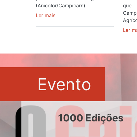
(Anicolor/Campicarn)
que 
Camp
Ler mais
sobre
Agríco
Rui
Oliveira
Ler m
é
sexto
e
continua
de
Camisola
Evento
Amarela
ao
fim
da
segunda
1000 Edições
etapa
da
Volta