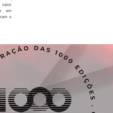
valor
 e em
aram o