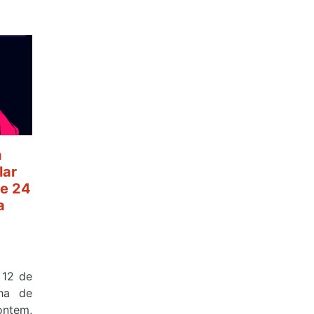
a
lar
e 24
a
 12 de
ha de
ontem,