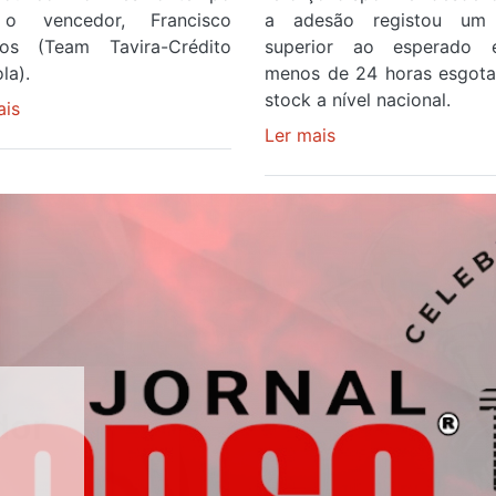
o vencedor, Francisco
a adesão registou um 
os (Team Tavira-Crédito
superior ao esperado
la).
menos de 24 horas esgot
stock a nível nacional.
ais
sobre
Rui
Ler mais
sobre
Oliveira
Óculos
veste
gratuitos
a
para
Camisola
observar
Amarela
o
e
eclipse
após
solar
ser
esgotam
o
em
quarto
menos
a
de
cruzar
24
a
horas