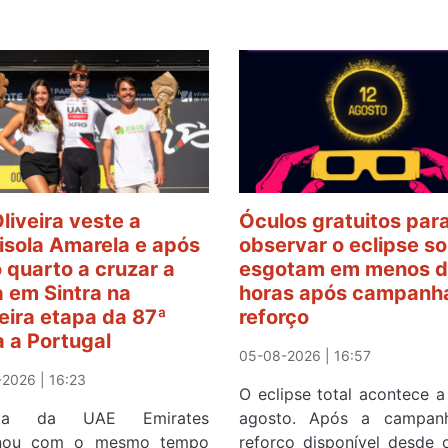
Oliveira veste a
Óculos gratuitos par
sola Amarela e após
observar o eclipse so
o quarto a cruzar a
esgotam em menos d
 em Sintra na
horas após campanh
eira etapa da 87ª
reforço
a a Portugal
05-08-2026 | 16:57
2026 | 16:23
O eclipse total acontece a
ista da UAE Emirates
agosto. Após a campan
inou com o mesmo tempo
reforço disponível desde 