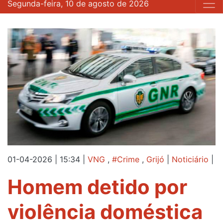
Segunda-feira, 10 de agosto de 2026
01-04-2026 | 15:34
|
VNG
,
#Crime
,
Grijó
|
Noticiário
|
Homem detido por
violência doméstica