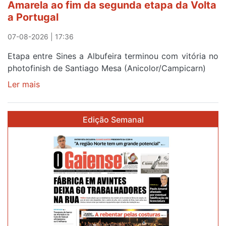
Amarela ao fim da segunda etapa da Volta
e
a Portugal
Elvas
07-08-2026 | 17:36
Etapa entre Sines a Albufeira terminou com vitória no
photofinish de Santiago Mesa (Anicolor/Campicarn)
Ler mais
sobre
Rui
Oliveira
Edição Semanal
é
sexto
e
continua
de
Camisola
Amarela
ao
fim