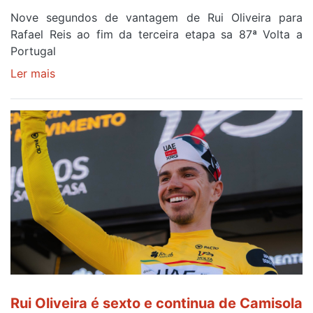
Nove segundos de vantagem de Rui Oliveira para
Rafael Reis ao fim da terceira etapa sa 87ª Volta a
Portugal
Ler mais
sobre
Camisola
Amarela
continua
a
ser
do
gaiense
Rui
Oliveira
após
quinto
lugar
entre
Rui Oliveira é sexto e continua de Camisola
Beja