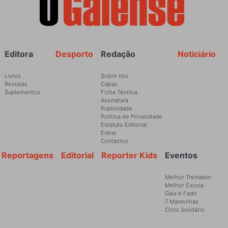
Rodapé
Editora
Desporto
Redação
Noticiário
Livros
Sobre nós
Revistas
Capas
Suplementos
Ficha Técnica
Assinatura
Publicidade
Política de Privacidade
Estatuto Editorial
Entrar
Contactos
Reportagens
Editorial
Reporter Kids
Eventos
Melhor Treinador
Melhor Escola
Gaia é Fado
7 Maravilhas
Circo Solidário