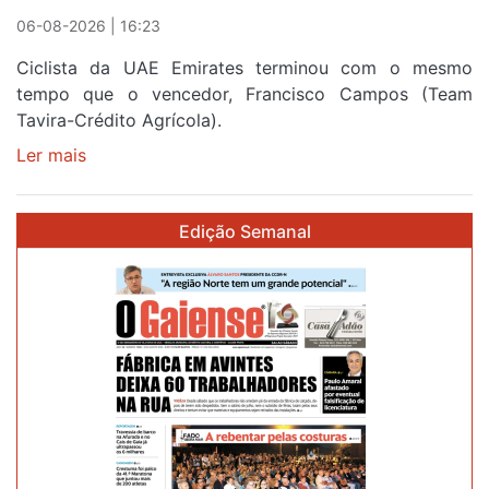
Portugal
06-08-2026 | 16:23
Ciclista da UAE Emirates terminou com o mesmo
tempo que o vencedor, Francisco Campos (Team
Tavira-Crédito Agrícola).
Ler mais
sobre
Rui
Oliveira
Edição Semanal
veste
a
Camisola
Amarela
e
após
ser
o
quarto
a