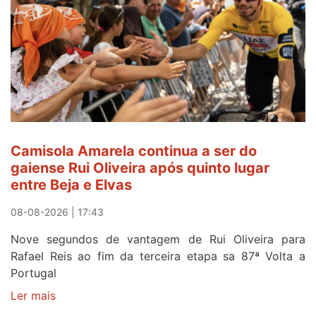
Camisola Amarela continua a ser do
gaiense Rui Oliveira após quinto lugar
entre Beja e Elvas
08-08-2026 | 17:43
Nove segundos de vantagem de Rui Oliveira para
Rafael Reis ao fim da terceira etapa sa 87ª Volta a
Portugal
Ler mais
sobre
Camisola