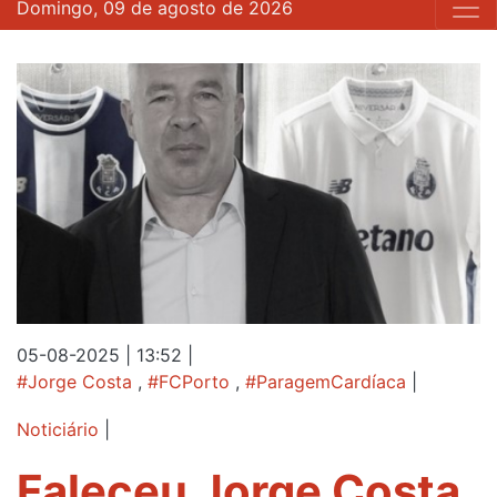
Domingo, 09 de agosto de 2026
05-08-2025 | 13:52
|
#Jorge Costa
,
#FCPorto
,
#ParagemCardíaca
|
Noticiário
|
Faleceu Jorge Costa