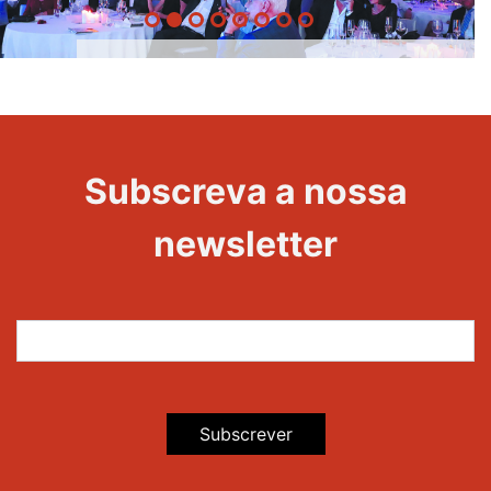
20 Anos -
Evento
22
Subscreva a nossa
Maravilhas
newsletter
Subscrever