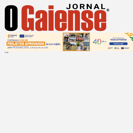
Passar
para
o
conteúdo
principal