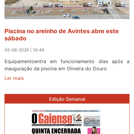
menos
de
24
horas
Piscina no areinho de Avintes abre este
após
sábado
campanha
reforço
05-08-2026 | 16:49
Equipamentoentra em funcionamento dias após a
inauguração da piscina em Oliveira do Douro
Ler mais
sobre
Piscina
no
Edição Semanal
areinho
de
Avintes
abre
este