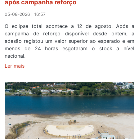
após campanha reforço
em
Sintra
05-08-2026 | 16:57
na
O eclipse total acontece a 12 de agosto. Após a
primeira
campanha de reforço disponível desde ontem, a
etapa
adesão registou um valor superior ao esperado e em
da
menos de 24 horas esgotaram o stock a nível
87ª
nacional.
Volta
a
Ler mais
sobre
Portugal
Óculos
gratuitos
para
observar
o
eclipse
solar
esgotam
em