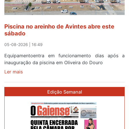
menos
de
24
horas
Piscina no areinho de Avintes abre este
após
sábado
campanha
reforço
05-08-2026 | 16:49
Equipamentoentra em funcionamento dias após a
inauguração da piscina em Oliveira do Douro
Ler mais
sobre
Piscina
no
Edição Semanal
areinho
de
Avintes
abre
este
sábado