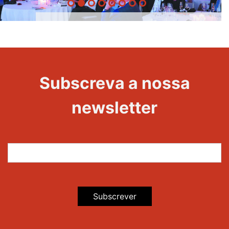
20 Anos -
Evento
22
Subscreva a nossa
Maravilhas
newsletter
Subscrever