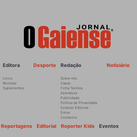
Rodapé
Editora
Desporto
Redação
Noticiário
Livros
Sobre nós
Revistas
Capas
Suplementos
Ficha Técnica
Assinatura
Publicidade
Política de Privacidade
Estatuto Editorial
Entrar
Contactos
Reportagens
Editorial
Reporter Kids
Eventos