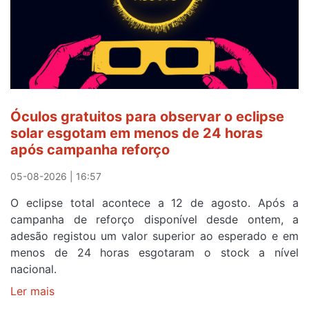
e
após
ser
o
quarto
a
cruzar
Óculos gratuitos para observar o eclipse
a
solar esgotam em menos de 24 horas
meta
após campanha reforço
em
Sintra
05-08-2026 | 16:57
na
O eclipse total acontece a 12 de agosto. Após a
primeira
campanha de reforço disponível desde ontem, a
etapa
adesão registou um valor superior ao esperado e em
da
menos de 24 horas esgotaram o stock a nível
87ª
nacional.
Volta
a
Ler mais
sobre
Portugal
Óculos