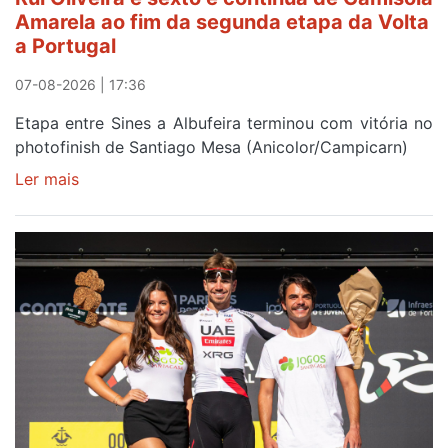
Amarela ao fim da segunda etapa da Volta
a Portugal
07-08-2026 | 17:36
Etapa entre Sines a Albufeira terminou com vitória no
photofinish de Santiago Mesa (Anicolor/Campicarn)
Ler mais
sobre
Rui
Oliveira
é
sexto
e
continua
de
Camisola
Amarela
ao
fim