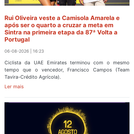
da
segunda
Rui Oliveira veste a Camisola Amarela e
etapa
após ser o quarto a cruzar a meta em
da
Sintra na primeira etapa da 87ª Volta a
Volta
Portugal
a
Portugal
06-08-2026 | 16:23
Ciclista da UAE Emirates terminou com o mesmo
tempo que o vencedor, Francisco Campos (Team
Tavira-Crédito Agrícola).
Ler mais
sobre
Rui
Oliveira
veste
a
Camisola
Amarela