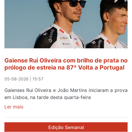
abre
este
sábado
Gaiense Rui Oliveira com brilho de prata no
prólogo de estreia na 87ª Volta a Portugal
05-08-2026 | 15:57
Gaienses Rui Oliveira e João Martins iniciaram a prova
em Lisboa, na tarde desta quarta-feira
Ler mais
sobre
Gaiense
Rui
Edição Semanal
Oliveira