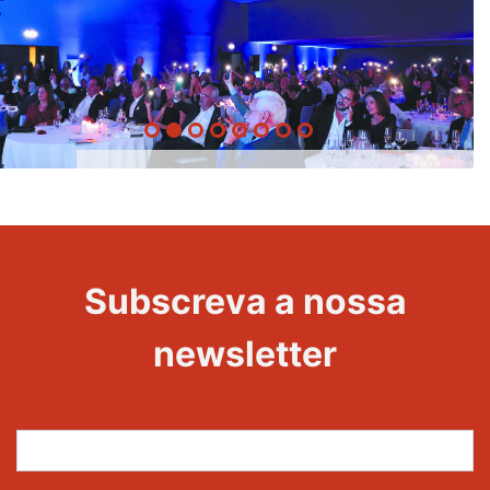
20 Anos -
Evento
22
Subscreva a nossa
Maravilhas
newsletter