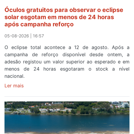
Óculos gratuitos para observar o eclipse
solar esgotam em menos de 24 horas
após campanha reforço
05-08-2026 | 16:57
O eclipse total acontece a 12 de agosto. Após a
campanha de reforço disponível desde ontem, a
adesão registou um valor superior ao esperado e em
menos de 24 horas esgotaram o stock a nível
nacional.
Ler mais
sobre
Óculos
gratuitos
para
observar
o
eclipse