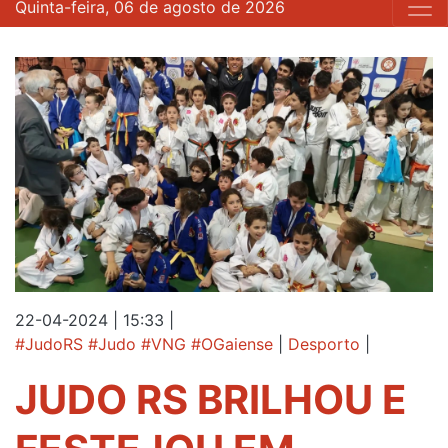
Quinta-feira, 06 de agosto de 2026
22-04-2024 | 15:33
|
#JudoRS #Judo #VNG #OGaiense
|
Desporto
|
JUDO RS BRILHOU E