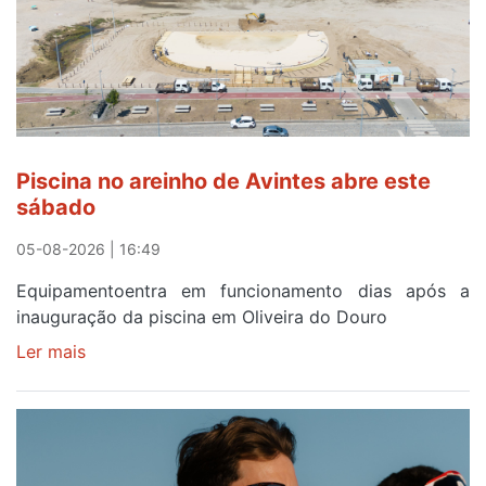
solar
esgotam
em
menos
de
24
horas
Piscina no areinho de Avintes abre este
após
sábado
campanha
reforço
05-08-2026 | 16:49
Equipamentoentra em funcionamento dias após a
inauguração da piscina em Oliveira do Douro
Ler mais
sobre
Piscina
no
areinho
de
Avintes