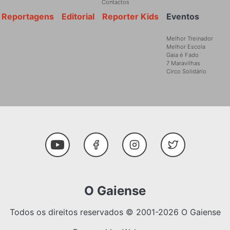
Contactos
Reportagens
Editorial
Reporter Kids
Eventos
Melhor Treinador
Melhor Escola
Gaia é Fado
7 Maravilhas
Circo Solidário
Social Media
Youtube
Facebook
Instagram
Twitter
O Gaiense
Todos os direitos reservados © 2001-2026 O Gaiense