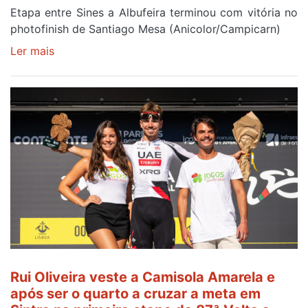
Etapa entre Sines a Albufeira terminou com vitória no
photofinish de Santiago Mesa (Anicolor/Campicarn)
Ler mais
sobre
Rui
Oliveira
é
sexto
e
continua
de
Camisola
Amarela
ao
fim
da
segunda
Rui Oliveira veste a Camisola Amarela e
etapa
após ser o quarto a cruzar a meta em
da