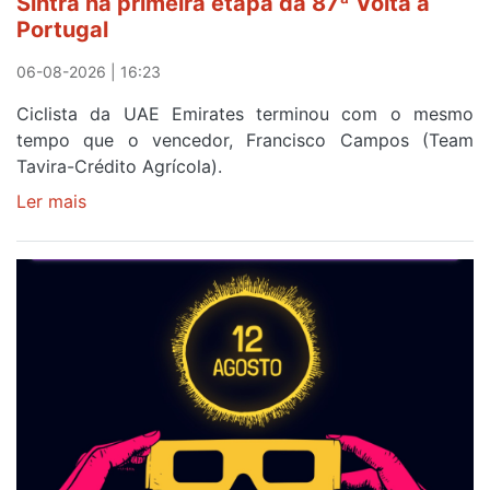
Sintra na primeira etapa da 87ª Volta a
Volta
Portugal
a
Portugal
06-08-2026 | 16:23
Ciclista da UAE Emirates terminou com o mesmo
tempo que o vencedor, Francisco Campos (Team
Tavira-Crédito Agrícola).
Ler mais
sobre
Rui
Oliveira
veste
a
Camisola
Amarela
e
após
ser
o
quarto