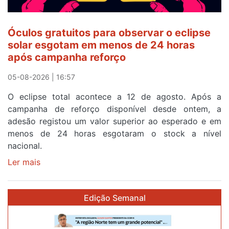
a
cruzar
Óculos gratuitos para observar o eclipse
a
solar esgotam em menos de 24 horas
meta
após campanha reforço
em
Sintra
05-08-2026 | 16:57
na
O eclipse total acontece a 12 de agosto. Após a
primeira
campanha de reforço disponível desde ontem, a
etapa
adesão registou um valor superior ao esperado e em
da
menos de 24 horas esgotaram o stock a nível
87ª
nacional.
Volta
a
Ler mais
sobre
Portugal
Óculos
gratuitos
Edição Semanal
para
observar
o